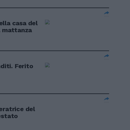
lla casa del
la mattanza
diti. Ferito
eratrice del
estato