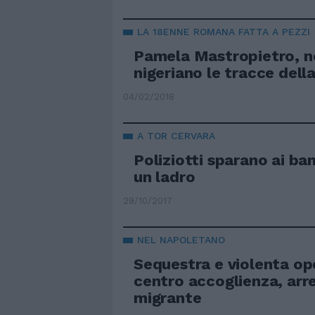
LA 18ENNE ROMANA FATTA A PEZZI
Pamela Mastropietro, ne
nigeriano le tracce del
04/02/2018
A TOR CERVARA
Poliziotti sparano ai ban
un ladro
29/10/2017
NEL NAPOLETANO
Sequestra e violenta op
centro accoglienza, arr
migrante