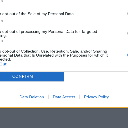
In
o opt-out of the Sale of my Personal Data.
In
to opt-out of processing my Personal Data for Targeted
a a pezzi, un
ing.
ano
In
o opt-out of Collection, Use, Retention, Sale, and/or Sharing
ersonal Data that Is Unrelated with the Purposes for which it
lected.
Out
CONFIRM
ta a
Data Deletion
Data Access
Privacy Policy
l rito