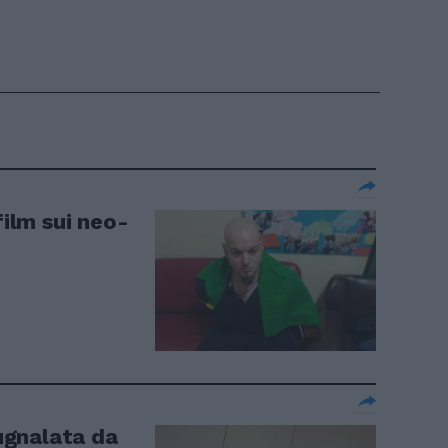
film sui neo-
ugnalata da