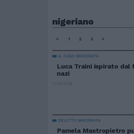
nigeriano
1
2
3
IL CASO MACERATA
Luca Traini ispirato dal 
nazi
11/02/2018
DELITTO MACERATA
Pamela Mastropietro p