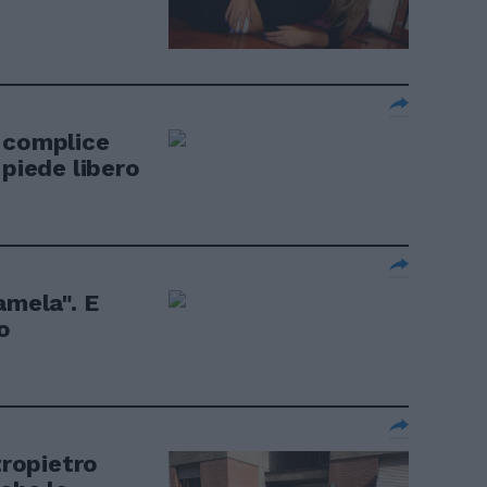
 complice
 piede libero
amela". E
o
ropietro