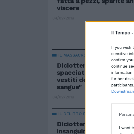
fatta a pezzi, sparite a
viscere
04/02/2018
Il Tempo 
If you wish 
sensitive in
IL MASSACRO DI MACERATA
confirm you
Diciottenne fatta a pezz
continue se
spacciatore nigeriano: "
information 
vestiti della vittima spo
further disc
participants
sangue"
Downstream 
04/02/2018
IL DELITTO DI MACERATA
Persona
Diciottenne fatta a pez
I want t
insanguinate a casa del 