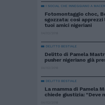
I SOCIAL CHE INNEGGIANO A MACE
Fotomontaggio choc, Bo
sgozzata: così apprezzi 
tuoi amici nigeriani
04/02/2018
DELITTO BESTIALE
Delitto di Pamela Mastro
pusher nigeriano già pre
04/02/2018
DELITTO BESTIALE
La mamma di Pamela Ma
chiede giustizia: "Deve m
04/02/2018