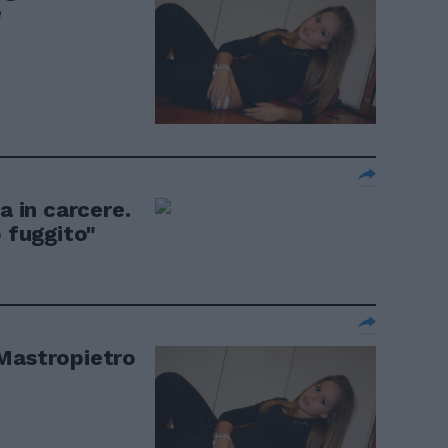
e
a in carcere.
o fuggito"
 Mastropietro