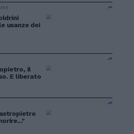
RATA
ldrini
le usanze dei
pietro, il
so. E liberato
stropietro
orire..."