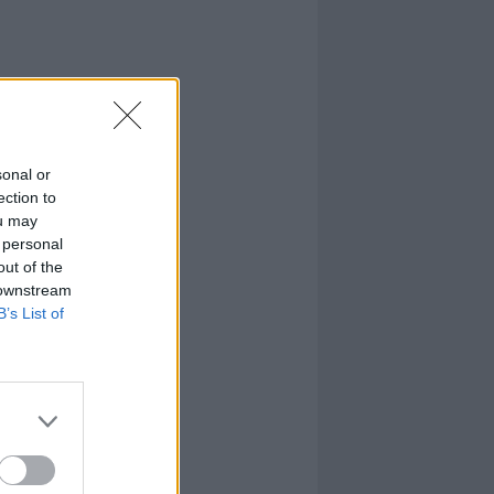
sonal or
ection to
ou may
 personal
out of the
 downstream
B’s List of