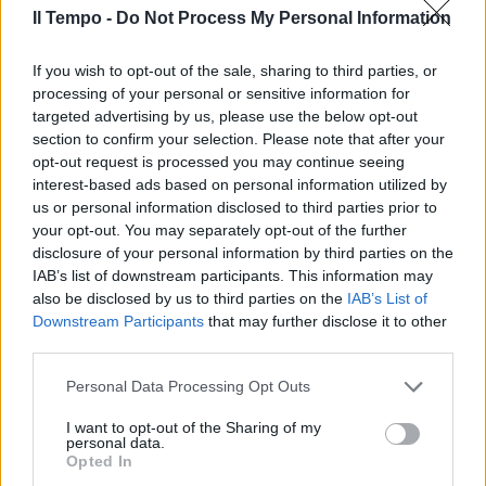
Il Tempo -
Do Not Process My Personal Information
If you wish to opt-out of the sale, sharing to third parties, or
processing of your personal or sensitive information for
targeted advertising by us, please use the below opt-out
section to confirm your selection. Please note that after your
Minore violentata da nigeriano
opt-out request is processed you may continue seeing
ospite del centro d'accoglienza
interest-based ads based on personal information utilized by
us or personal information disclosed to third parties prior to
10/07/2009
your opt-out. You may separately opt-out of the further
disclosure of your personal information by third parties on the
IAB’s list of downstream participants. This information may
also be disclosed by us to third parties on the
IAB’s List of
A Formello la Lazio fa prove
Downstream Participants
that may further disclose it to other
generali per la Roma Il nigeriano
scalpita, Pandev resiste.
third parties.
Stendardo c'è
Personal Data Processing Opt Outs
06/12/2006
I want to opt-out of the Sharing of my
personal data.
Opted In