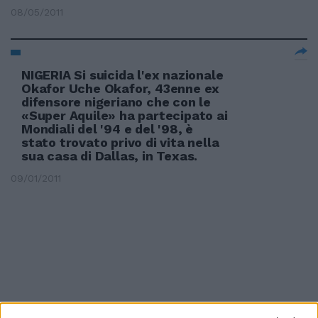
08/05/2011
NIGERIA Si suicida l'ex nazionale
Okafor Uche Okafor, 43enne ex
difensore nigeriano che con le
«Super Aquile» ha partecipato ai
Mondiali del '94 e del '98, è
stato trovato privo di vita nella
sua casa di Dallas, in Texas.
09/01/2011