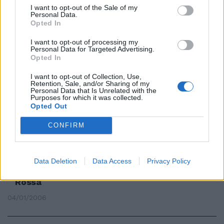
Nigeriano in Sudafrica
I want to opt-out of the Sale of my
nonostante l'infortunio. Oggi
Personal Data.
amichevole a Formello
Opted In
04/10/2006
I want to opt-out of processing my
Personal Data for Targeted Advertising.
Opted In
I want to opt-out of Collection, Use,
Palo del nigeriano nella ripresa:
Retention, Sale, and/or Sharing of my
Personal Data that Is Unrelated with the
ancorain bilico la semifinale
Purposes for which it was collected.
Ritorno tra sei giorni
Opted Out
29/03/2006
CONFIRM
Data Deletion
Data Access
Privacy Policy
Nigeriano di scuola Usa In
Europa ha giocato con la Stella
Rossa
04/01/2006