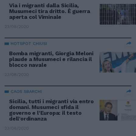
Via i migranti dalla Sicilia,
Musumeci tira dritto. È guerra
aperta col Viminale
23/08/2020
HOTSPOT CHIUSI
Bomba migranti, Giorgia Meloni
plaude a Musumeci e rilancia il
blocco navale
23/08/2020
CAOS SBARCHI
Sicilia, tutti i migranti via entro
domani. Musumeci sfida il
governo e l'Europa: il testo
dell'ordinanza
23/08/2020