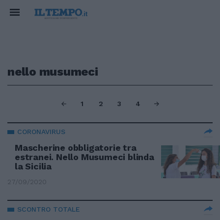
nello musumeci
1
2
3
4
CORONAVIRUS
Mascherine obbligatorie tra
estranei. Nello Musumeci blinda
la Sicilia
27/09/2020
SCONTRO TOTALE