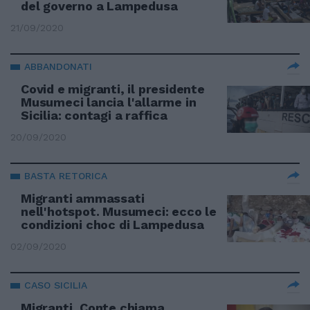
del governo a Lampedusa
21/09/2020
ABBANDONATI
Covid e migranti, il presidente
Musumeci lancia l'allarme in
Sicilia: contagi a raffica
20/09/2020
BASTA RETORICA
Migranti ammassati
nell'hotspot. Musumeci: ecco le
condizioni choc di Lampedusa
02/09/2020
CASO SICILIA
Migranti, Conte chiama