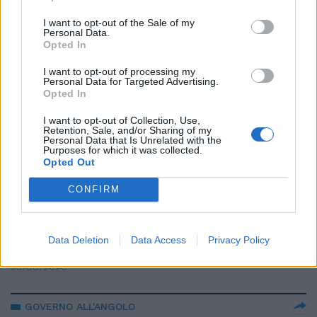
Il re del lusso Pinault cerca
I want to opt-out of the Sale of my
Personal Data.
migranti per i musei di Venezia.
Opted In
Idea per la Sicilia...
25/08/2020
I want to opt-out of processing my
Personal Data for Targeted Advertising.
Opted In
I want to opt-out of Collection, Use,
Retention, Sale, and/or Sharing of my
#iltempodioshø
Personal Data that Is Unrelated with the
Purposes for which it was collected.
24/08/2020
Opted Out
CONFIRM
CASO SICILIA
Migranti, Musumeci contro il
Viminale: "Lamorgese faccia il
Data Deletion
Data Access
Privacy Policy
suo lavoro"
23/08/2020
GOVERNO ALL'ANGOLO