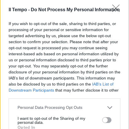
La Sicilia non è un hotspot per
migranti. Giorgia Meloni attacca
Il Tempo -
Do Not Process My Personal Information
Conte
27/08/2020
If you wish to opt-out of the sale, sharing to third parties, or
processing of your personal or sensitive information for
targeted advertising by us, please use the below opt-out
SENZA VERGOGNA
section to confirm your selection. Please note that after your
Garantisti e manettari. Storace
opt-out request is processed you may continue seeing
smaschera il doppio gioco dei
interest-based ads based on personal information utilized by
renziani
us or personal information disclosed to third parties prior to
your opt-out. You may separately opt-out of the further
27/08/2020
disclosure of your personal information by third parties on the
IAB’s list of downstream participants. This information may
L'ESECUTIVO STA A GUARDARE
also be disclosed by us to third parties on the
IAB’s List of
Downstream Participants
that may further disclose it to other
Né sgombero né giudici. Così
third parties.
Musumeci smaschera il governo
sui migranti
Personal Data Processing Opt Outs
25/08/2020
I want to opt-out of the Sharing of my
personal data.
Opted In
LA SELEZIONE