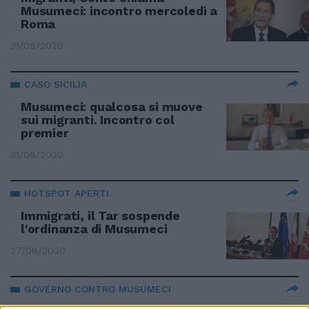
Musumeci: incontro mercoledì a
Roma
31/08/2020
CASO SICILIA
Musumeci: qualcosa si muove
sui migranti. Incontro col
premier
31/08/2020
HOTSPOT APERTI
Immigrati, il Tar sospende
l'ordinanza di Musumeci
27/08/2020
GOVERNO CONTRO MUSUMECI