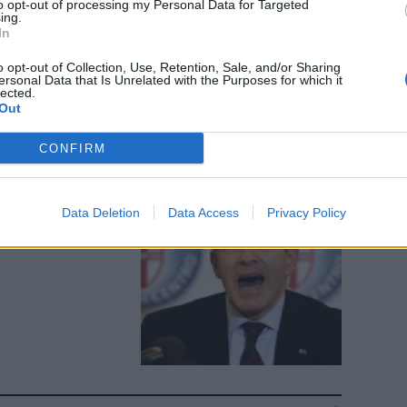
to opt-out of processing my Personal Data for Targeted
ing.
In
o opt-out of Collection, Use, Retention, Sale, and/or Sharing
ersonal Data that Is Unrelated with the Purposes for which it
lected.
Out
CONFIRM
o dov'è
Data Deletion
Data Access
Privacy Policy