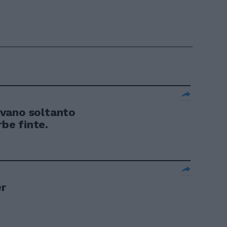
vano soltanto
rbe finte.
r