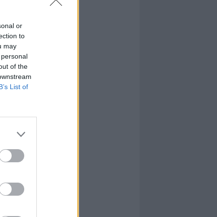
sonal or
ection to
ou may
 personal
out of the
 downstream
B’s List of