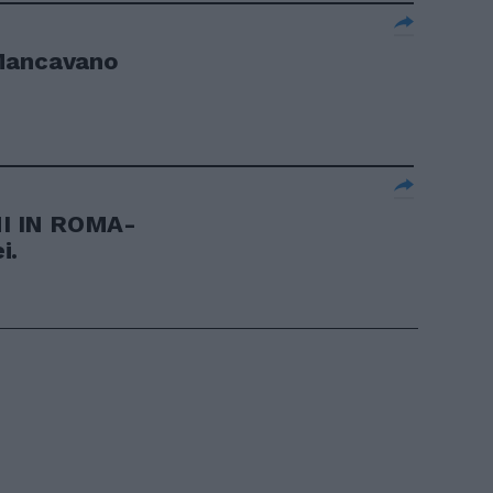
 Mancavano
I IN ROMA-
i.