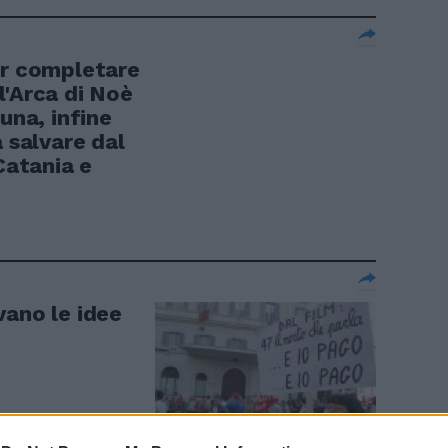
er completare
l'Arca di Noè
una, infine
a salvare dal
Catania e
vano le idee