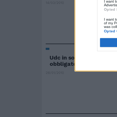
I want 
14/03/2010
Advertis
Opted 
I want t
of my P
was col
Opted 
Udc in soccorso, ma sol
obbligatorio
28/01/2010