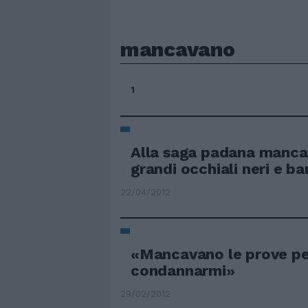
mancavano
1
Alla saga padana manca
grandi occhiali neri e ba
22/04/2012
«Mancavano le prove pe
condannarmi»
29/02/2012