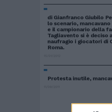
di Gianfranco Giubilo P
lo scenario, mancavano 
e il campionario della fa
Tagliavento si è deciso 
naufragio i giocatori di 
Roma.
15/01/2012
Protesta inutile, manca
11/09/2011