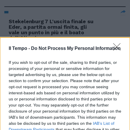
Stekelenburg 7 L'uscita finale su
Eder, a partita ormai finita, gli
vale un punto in più e il boato
dell'Olimpico.
22/01/2012
Il Tempo -
Do Not Process My Personal Information
If you wish to opt-out of the sale, sharing to third parties, or
processing of your personal or sensitive information for
«L'uscita dall'Euro avrebbe
targeted advertising by us, please use the below opt-out
effetti economici negativi»
section to confirm your selection. Please note that after your
opt-out request is processed you may continue seeing
04/12/2011
interest-based ads based on personal information utilized by
us or personal information disclosed to third parties prior to
your opt-out. You may separately opt-out of the further
disclosure of your personal information by third parties on the
Berlusconi tratta l'uscita di
IAB’s list of downstream participants. This information may
scena
also be disclosed by us to third parties on the
IAB’s List of
13/11/2011
Downstream Participants
that may further disclose it to other