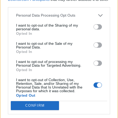
third parties.
Personal Data Processing Opt Outs
Soluzione impossibile per
I want to opt-out of the Sharing of my
l'uscita del Cavaliere
personal data.
Opted In
09/10/2011
I want to opt-out of the Sale of my
Personal Data.
Opted In
Forza del Sud minaccia l'uscita
I want to opt-out of processing my
dal Pdl
Personal Data for Targeted Advertising.
Opted In
12/06/2011
I want to opt-out of Collection, Use,
Retention, Sale, and/or Sharing of my
Personal Data that Is Unrelated with the
Purposes for which it was collected.
Abbiamo incontrato Danielle
Opted Out
Trussoni, la scrittrice americana
di «Angelology», di passaggio a
CONFIRM
Roma per l'uscita del suo libro in
Italia (ed