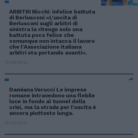
ARBITRI Nicchi: infelice battuta
di Berlusconi «L'uscita di
Berlusconi sugli arbitri di
sinistra la ritengo solo una
battuta poco felice che
comunque non intacca il lavoro
che l'Associazione italiana
arbitri sta portando avanti».
19/09/2010
Damiana Verucci Le imprese
romane intravedono una flebile
luce in fondo al tunnel della
crisi, ma la strada per l'uscita è
ancora piuttosto lunga.
18/04/2010