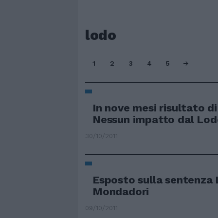
lodo
1
2
3
4
5
In nove mesi risultato di
Nessun impatto dal Lo
30/10/2011
Esposto sulla sentenza
Mondadori
09/10/2011