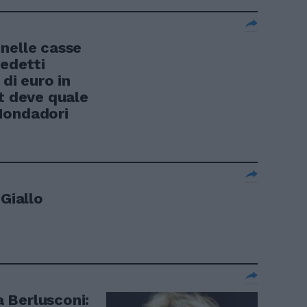
nelle casse
nedetti
 di euro in
t deve quale
Mondadori
"Giallo
 Berlusconi: