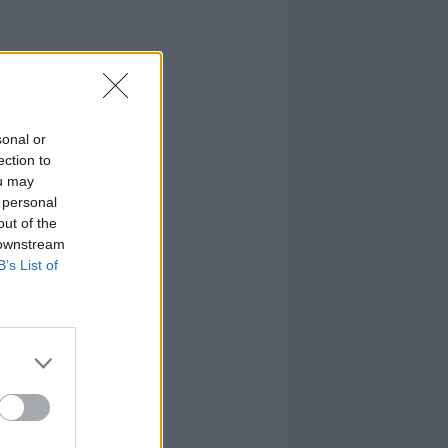
sonal or
ection to
ou may
 personal
out of the
 downstream
B’s List of