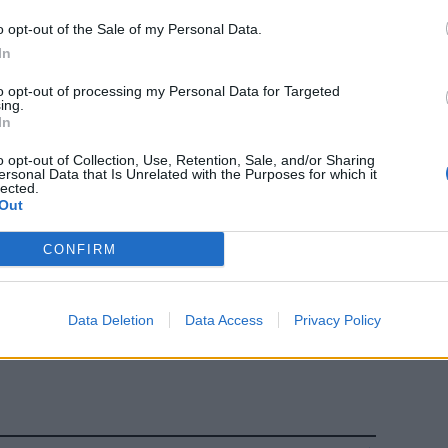
o opt-out of the Sale of my Personal Data.
 annullerà
In
to opt-out of processing my Personal Data for Targeted
ing.
In
o opt-out of Collection, Use, Retention, Sale, and/or Sharing
ersonal Data that Is Unrelated with the Purposes for which it
lected.
Out
CONFIRM
tro il
Data Deletion
Data Access
Privacy Policy
ani al