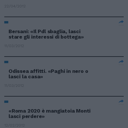
22/04/2012
Bersani: «Il Pdl sbaglia, lasci
stare gli interessi di bottega»
11/03/2012
Odissea affitti. «Paghi in nero o
lasci la casa»
11/03/2012
«Roma 2020 è mangiatoia Monti
lasci perdere»
12/02/2012