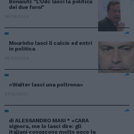
Bonaiuti: "L'Udc lasci la politica
dei due forni"
28/06/2009
Mourinho lasci il calcio ed entri
in politica
08/03/2009
«Walter lasci una poltrona»
27/10/2007
di ALESSANDRO MASI * «CARA
signora, me lo lasci dire: gli
italiani conoscono molto poco la