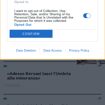
Opted In
Fini: chi è indagato lasci gli
I want to opt-out of Collection, Use,
incarichi
Retention, Sale, and/or Sharing of my
Personal Data that Is Unrelated with the
31/07/2010
Purposes for which it was collected.
Opted Out
CONFIRM
"Lasci la Camera come Pertini
nel '69"
Data Deletion
Data Access
Privacy Policy
31/07/2010
«Adesso Bersani lasci l'Umbria
alla minoranza»
17/01/2010