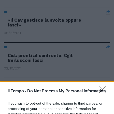
«Il Cav gestisca la svolta oppure
lasci»
06/11/2011
Cisl: pronti al confronto. Cgil:
Berlusconi lasci
02/10/2011
Buttiglione «tenta» Silvio:
Il Tempo -
Do Not Process My Personal Information
«Lasci la politica avrà un
salvacondotto»
If you wish to opt-out of the sale, sharing to third parties, or
11/09/2011
processing of your personal or sensitive information for