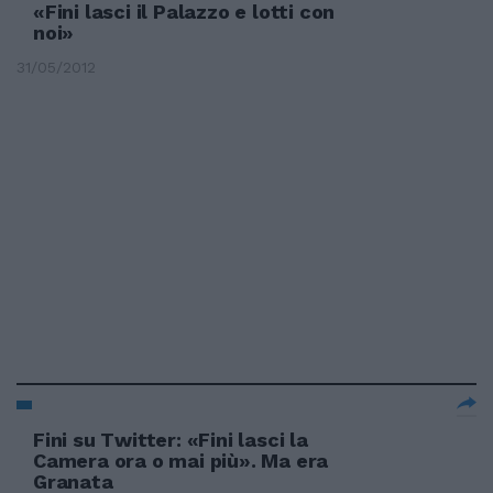
«Fini lasci il Palazzo e lotti con
noi»
31/05/2012
Fini su Twitter: «Fini lasci la
Camera ora o mai più». Ma era
Granata