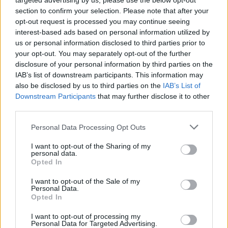
targeted advertising by us, please use the below opt-out
section to confirm your selection. Please note that after your
opt-out request is processed you may continue seeing
interest-based ads based on personal information utilized by
"Il senatore ha fatto il doppio
gioco. Non può restare, lasci
us or personal information disclosed to third parties prior to
l'incarico"
your opt-out. You may separately opt-out of the further
disclosure of your personal information by third parties on the
24/07/2011
IAB’s list of downstream participants. This information may
also be disclosed by us to third parties on the
IAB’s List of
Downstream Participants
that may further disclose it to other
third parties.
Casini: "Lasci o sarà
governicchio"
Personal Data Processing Opt Outs
19/12/2010
I want to opt-out of the Sharing of my
personal data.
Opted In
I want to opt-out of the Sale of my
Il senatùr lasci stare la Capitale
Personal Data.
Opted In
31/07/2010
I want to opt-out of processing my
Personal Data for Targeted Advertising.