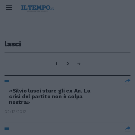
lasci
1
2
«Silvio lasci stare gli ex An. La
crisi del partito non è colpa
nostra»
02/12/2012