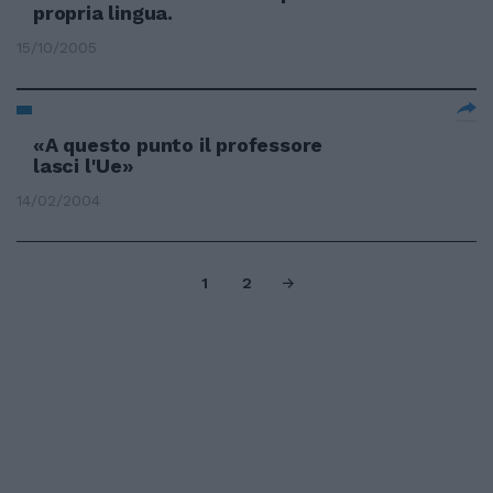
propria lingua.
15/10/2005
«A questo punto il professore
lasci l'Ue»
14/02/2004
1
2