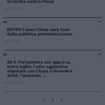
in rivolta contro l'Anas
05/01/2005
ENTRO l'anno l'Anas sarà fuori
dalla pubblica amministrazione.
21/05/2004
SE IL Parlamento non approva,
entro luglio, l'atto aggiuntivo
stipulato con l'Anas a dicembre
2002, l'aumento ...
01/02/2004
1
2