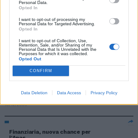
Personal Data.
Opted In
L'Anas convoca Gamberale per
fare chiarezza
I want to opt-out of processing my
Personal Data for Targeted Advertising.
24/04/2006
Opted In
I want to opt-out of Collection, Use,
Retention, Sale, and/or Sharing of my
Personal Data that Is Unrelated with the
L'Anas fa tappa a Belgrado
Purposes for which it was collected.
Opted Out
24/03/2006
CONFIRM
L'Anas aspetta una deroga sul
Data Deletion
Data Access
Privacy Policy
tetto di spesa
16/12/2005
Finanziaria, nuova chance per
l'Anas