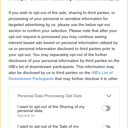
Autostrade, nessun confronto
con l'Anas
If you wish to opt-out of the sale, sharing to third parties, or
processing of your personal or sensitive information for
11/12/2006
targeted advertising by us, please use the below opt-out
section to confirm your selection. Please note that after your
opt-out request is processed you may continue seeing
interest-based ads based on personal information utilized by
Rimane in vigore la delibera con
us or personal information disclosed to third parties prior to
la quale l'Anas ha blindato i fondi
your opt-out. You may separately opt-out of the further
non utilizzati dalle società
disclosure of your personal information by third parties on the
concessionarie ...
IAB’s list of downstream participants. This information may
23/11/2006
also be disclosed by us to third parties on the
IAB’s List of
Downstream Participants
that may further disclose it to other
third parties.
Personal Data Processing Opt Outs
L'Anas oggi mette sotto esame
Gamberale
I want to opt-out of the Sharing of my
personal data.
27/04/2006
Opted In
I want to opt-out of the Sale of my