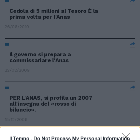
Cedola di 5 milioni al Tesoro È la
prima volta per l'Anas
26/06/2010
Il governo si prepara a
commissariare l'Anas
22/02/2009
PER L'ANAS, si profila un 2007
all'insegna del «rosso di
bilancio».
15/12/2006
Il Tempo -
Do Not Process My Personal Information