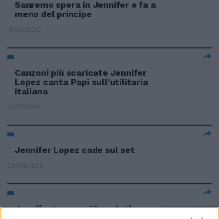
Sanremo spera in Jennifer e fa a
meno del principe
15/01/2012
Canzoni più scaricate Jennifer
Lopez canta Papi sull'utilitaria
italiana
27/11/2011
Jennifer Lopez cade sul set
28/08/2011
Jennifer Lopez e Marc Anthony
annunciano la separazione