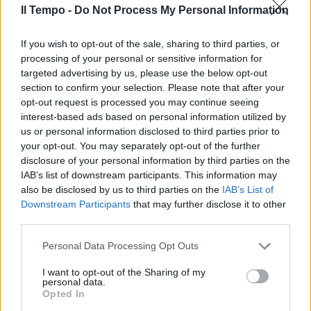
Il Tempo -
Do Not Process My Personal Information
17/07/2011
If you wish to opt-out of the sale, sharing to third parties, or
processing of your personal or sensitive information for
targeted advertising by us, please use the below opt-out
Un video "hard" di Jennifer
section to confirm your selection. Please note that after your
Lopez rischia di essere
opt-out request is processed you may continue seeing
pubblicato
interest-based ads based on personal information utilized by
05/06/2011
us or personal information disclosed to third parties prior to
your opt-out. You may separately opt-out of the further
disclosure of your personal information by third parties on the
IAB’s list of downstream participants. This information may
also be disclosed by us to third parties on the
IAB’s List of
di ANTONIO ANGELI La prima
cosa che viene da dire
Downstream Participants
that may further disclose it to other
ascoltando «On the floor»,
third parties.
l'ultimo brano della bella
Jennifer Lopez, è: «Ma a me
Personal Data Processing Opt Outs
questo motivetto sembra di
conoscerlo...».
I want to opt-out of the Sharing of my
personal data.
15/05/2011
Opted In