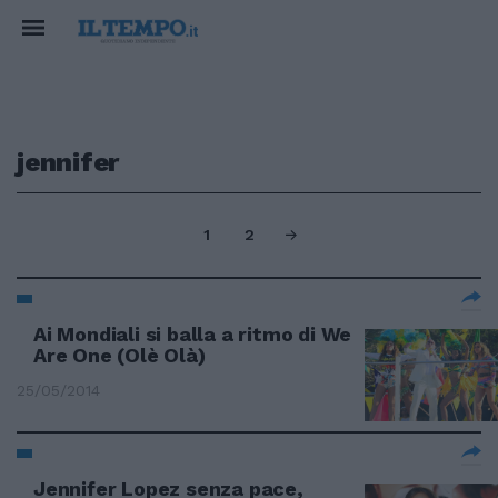
jennifer
1
2
Ai Mondiali si balla a ritmo di We
Are One (Olè Olà)
25/05/2014
Jennifer Lopez senza pace,