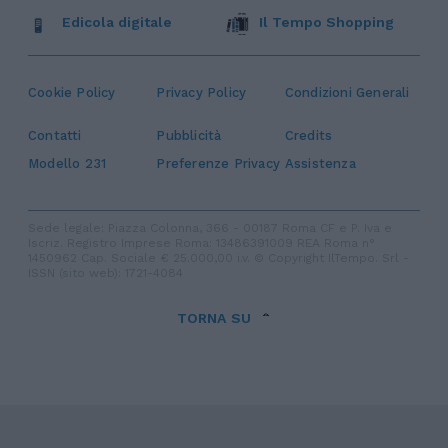
Edicola digitale
Il Tempo Shopping
Cookie Policy
Privacy Policy
Condizioni Generali
Contatti
Pubblicità
Credits
Modello 231
Preferenze Privacy
Assistenza
Sede legale: Piazza Colonna, 366 - 00187 Roma CF e P. Iva e
Iscriz. Registro Imprese Roma: 13486391009 REA Roma n°
1450962 Cap. Sociale € 25.000,00 i.v. © Copyright IlTempo. Srl -
ISSN (sito web): 1721-4084
TORNA SU