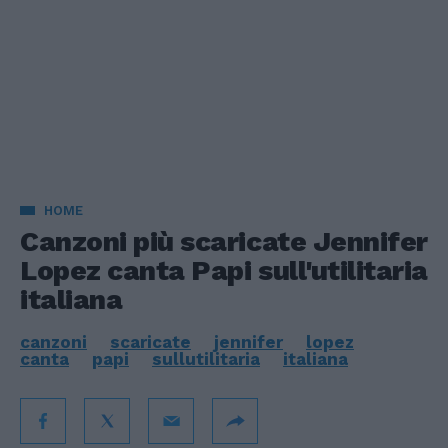
HOME
Canzoni più scaricate Jennifer
Lopez canta Papi sull'utilitaria
italiana
canzoni
scaricate
jennifer
lopez
canta
papi
sullutilitaria
italiana