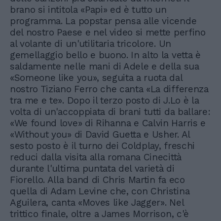
brano si intitola «Papi» ed è tutto un
programma. La popstar pensa alle vicende
del nostro Paese e nel video si mette perfino
al volante di un'utilitaria tricolore. Un
gemellaggio bello e buono. In alto la vetta è
saldamente nelle mani di Adele e della sua
«Someone like you», seguita a ruota dal
nostro Tiziano Ferro che canta «La differenza
tra me e te». Dopo il terzo posto di J.Lo è la
volta di un'accoppiata di brani tutti da ballare:
«We found love» di Rihanna e Calvin Harris e
«Without you» di David Guetta e Usher. Al
sesto posto è il turno dei Coldplay, freschi
reduci dalla visita alla romana Cinecittà
durante l'ultima puntata del varietà di
Fiorello. Alla band di Chris Martin fa eco
quella di Adam Levine che, con Christina
Aguilera, canta «Moves like Jagger». Nel
trittico finale, oltre a James Morrison, c'è