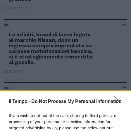
30/09/2010
La Infiniti, brand di lusso legato
al marchio Nissan, dopo un
ingresso europeo improntato su
corpose motorizzazioni benzina,
si è strategicamente convertita
al gasolio.
12/09/2010
TERMINI Chiusi tre Bed &
Il Tempo -
Do Not Process My Personal Information
Breakfast «Chiuso con
provvedimento del questore» È il
cartello che ieri è stato affisso
If you wish to opt-out of the sale, sharing to third parties, or
sulla porta di ingresso di tre bed
processing of your personal or sensitive information for
& breakfast della zona della
targeted advertising by us, please use the below opt-out
stazione Termini dagli uomini