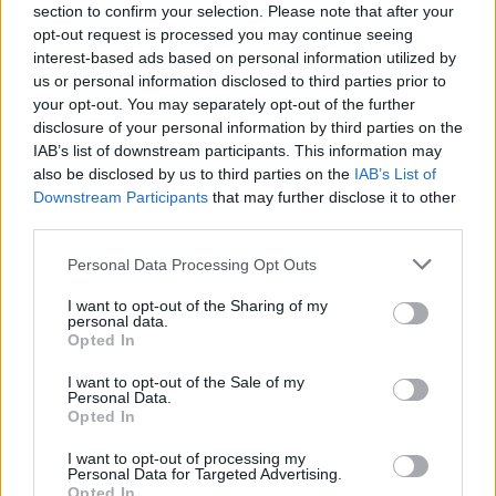
section to confirm your selection. Please note that after your
della divisione amministrativa
opt-out request is processed you may continue seeing
dell
interest-based ads based on personal information utilized by
29/08/2010
us or personal information disclosed to third parties prior to
your opt-out. You may separately opt-out of the further
disclosure of your personal information by third parties on the
IAB’s list of downstream participants. This information may
La Roma sbaglia troppo
also be disclosed by us to third parties on the
IAB’s List of
Downstream Participants
that may further disclose it to other
22/08/2010
third parties.
Personal Data Processing Opt Outs
In mostra il mito di Dino Viola
I want to opt-out of the Sharing of my
personal data.
Opted In
18/07/2010
I want to opt-out of the Sale of my
Personal Data.
Opted In
Buttafuori accoltellato per un
ingresso negato
I want to opt-out of processing my
Personal Data for Targeted Advertising.
Opted In
14/02/2010