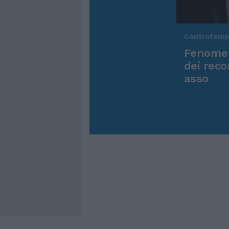
Controtem
Fenomen
dei reco
asso