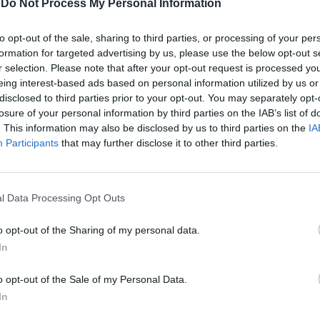
-
Do Not Process My Personal Information
per rendere al massimo la sua esperienza
e è un esempio la tecnologia di bordo
to opt-out of the sale, sharing to third parties, or processing of your per
sicurezza degli occupanti e non solo. In
In 
formation for targeted advertising by us, please use the below opt-out s
, Volvo non potevano mancare il Lane
r selection. Please note that after your opt-out request is processed y
 per il mantenimento della corsia di
eing interest-based ads based on personal information utilized by us or
ark Assist Pilot per facilitare le manovre
disclosed to third parties prior to your opt-out. You may separately opt-
l sistema automatico Road Sign Information,
losure of your personal information by third parties on the IAB’s list of
gh Beam e un sistema radar di Cross Traffic
. This information may also be disclosed by us to third parties on the
IA
rea posteriore, che avverte chi guida di
Participants
that may further disclose it to other third parties.
raffico in attraversamento proveniente da
. Disponibile il Blind Sport Information
S) potenziato, capace di monitorare il
l Data Processing Opt Outs
vvisare il conducente in caso vi siano
apido avvicinamento fino a 70 m dietro la
o opt-out of the Sharing of my personal data.
zio inoltre per il City Safe, che entra in
Le
In
velocità fino a 50 km/h e attraverso un
da
er consente di evitare amponamenti. Ma
Rudy Giuliani a Come States?
Le
o opt-out of the Sale of my Personal Data.
Trump, Meloni e la strategia
ta di diamante è sicuramente l'airbag per i
In
americana
 novità assoluta, che attraverso dei