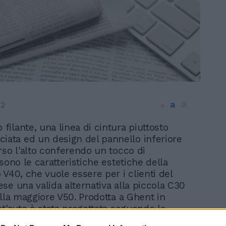
a
a
12
a
o filante, una linea di cintura piuttosto
iata ed un design del pannello inferiore
rso l'alto conferendo un tocco di
sono le caratteristiche estetiche della
 V40, che vuole essere per i clienti del
se una valida alternativa alla piccola C30
ella maggiore V50. Prodotta a Ghent in
st'auto è stata progettata seguendo la
designed around you», orientata al