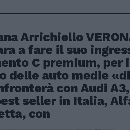
ana Arrichiello VERONA
ra a fare il suo ingres
ento C premium, per i
o delle auto medie «di
nfronterà con Audi A3
best seller in Italia, A
etta, con