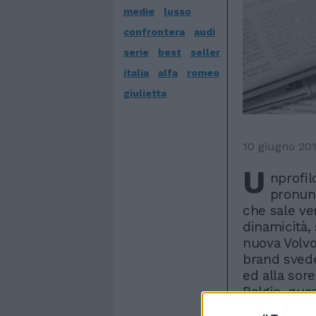
medie
lusso
confrontera
audi
serie
best
seller
italia
alfa
romeo
giulietta
10 giugno 20
U
nprofil
pronunc
che sale ve
dinamicità, 
nuova Volvo
brand svede
ed alla sor
Belgio, que
filosofia «