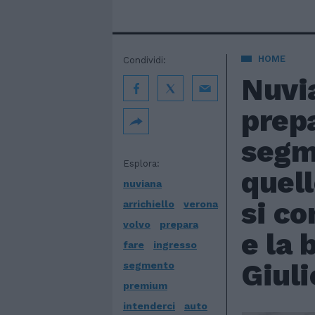
HOME
Condividi:
Nuvi
prepa
segm
Esplora:
quell
nuviana
si co
arrichiello
verona
volvo
prepara
e la 
fare
ingresso
Giuli
segmento
premium
intenderci
auto