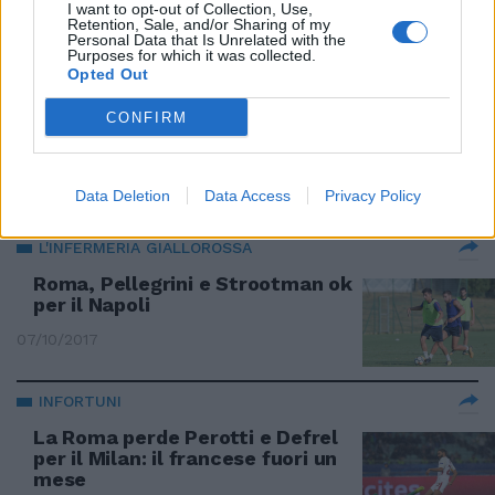
I want to opt-out of Collection, Use,
Retention, Sale, and/or Sharing of my
08/10/2017
Personal Data that Is Unrelated with the
Purposes for which it was collected.
Opted Out
IL FARAONE RESTA IN NAZIONALE
CONFIRM
Sollievo Roma, El Shaarawy ci
sarà col Napoli
08/10/2017
Data Deletion
Data Access
Privacy Policy
L'INFERMERIA GIALLOROSSA
Roma, Pellegrini e Strootman ok
per il Napoli
07/10/2017
INFORTUNI
La Roma perde Perotti e Defrel
per il Milan: il francese fuori un
mese