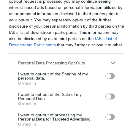
opt-out request is processed you may continue seeing
Monchi applaude la Roma: "Così
interest-based ads based on personal information utilized by
andiamo lontano"
us or personal information disclosed to third parties prior to
22/10/2017
your opt-out. You may separately opt-out of the further
disclosure of your personal information by third parties on the
IAB’s list of downstream participants. This information may
VERSO LA JUVE
also be disclosed by us to third parties on the
IAB’s List of
Lazio, Wallace e Bastos
Downstream Participants
that may further disclose it to other
recupero difficile
third parties.
15/10/2017
Personal Data Processing Opt Outs
I want to opt-out of the Sharing of my
CHAMPIONS LEAGUE
personal data.
Opted In
La Roma recupera Strootman
per il Chelsea
I want to opt-out of the Sale of my
Personal Data.
15/10/2017
Opted In
I want to opt-out of processing my
ROMA IN ANSIA
Personal Data for Targeted Advertising.
Opted In
Ecco la verità su Strootman e
Pellegrini