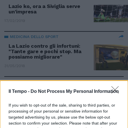
Lazio ko, ora a Siviglia serve
un'impresa
17/02/2019
MEDICINA DELLO SPORT
La Lazio contro gli infortuni:
"Tante gare e pochi stop. Ma
possiamo migliorare"
31/05/2018
CHAMPIONS LEAGUE
Di Francesco: "Roma pronta per
Il Tempo -
Do Not Process My Personal Information
il Chelsea"
If you wish to opt-out of the sale, sharing to third parties, or
31/10/2017
processing of your personal or sensitive information for
targeted advertising by us, please use the below opt-out
DOPO LA GARA CON IL CHELSEA
section to confirm your selection. Please note that after your