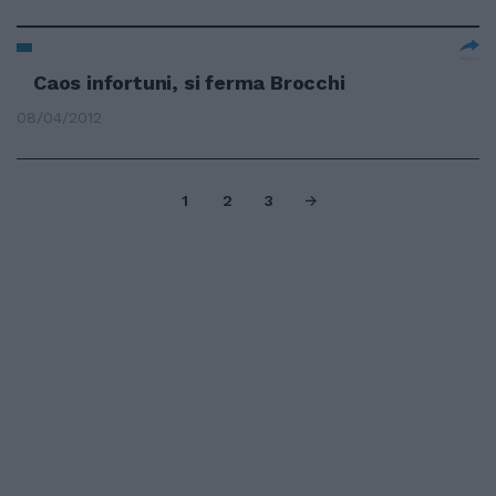
Caos infortuni, si ferma Brocchi
08/04/2012
1
2
3