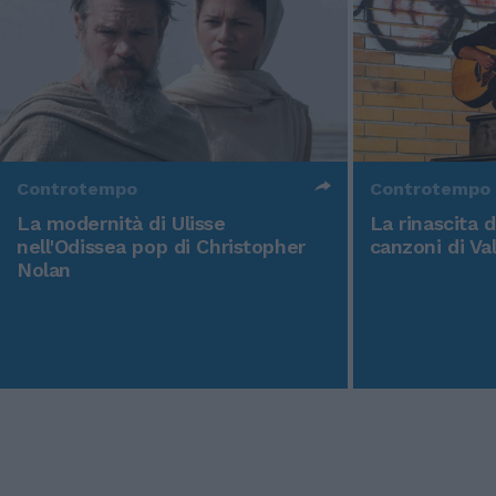
Controtempo
Controtempo
La modernità di Ulisse
La rinascita 
nell'Odissea pop di Christopher
canzoni di Va
Nolan