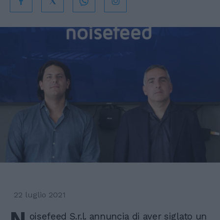
22 luglio 2021
N
oisefeed S.r.l. annuncia di aver siglato un