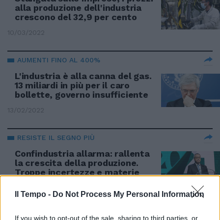
alla produzione dell'industria
crescono del 32,9 per cento
10/03/2022
AUMENTI FINO AL 400%
L'industria è alla canna del gas.
13 miliardi in più per il caro
bollette, governo insufficiente
13/02/2022
RESISTE IL SEGNO PIÙ
Confindustria allarma: rallenta
la crescita della produzione.
Troppe incertezze e materie
prime scarse
Il Tempo -
Do Not Process My Personal Information
05/12/2021
If you wish to opt-out of the sale, sharing to third parties, or