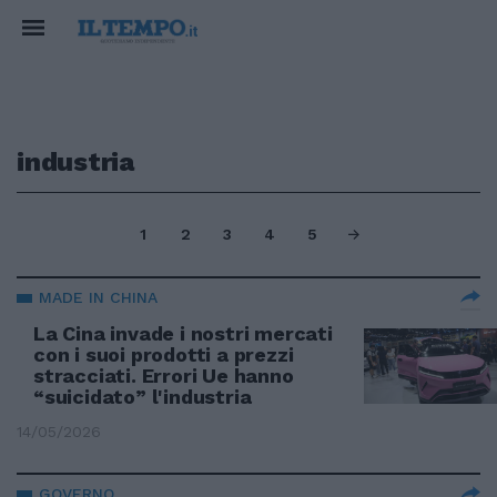
industria
1
2
3
4
5
MADE IN CHINA
La Cina invade i nostri mercati
con i suoi prodotti a prezzi
stracciati. Errori Ue hanno
“suicidato” l'industria
14/05/2026
GOVERNO