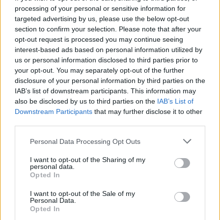
IL RILANCIO
processing of your personal or sensitive information for
targeted advertising by us, please use the below opt-out
Pronti alla rivoluzione dell'E-
Mobility
section to confirm your selection. Please note that after your
opt-out request is processed you may continue seeing
16/07/2019
interest-based ads based on personal information utilized by
us or personal information disclosed to third parties prior to
your opt-out. You may separately opt-out of the further
LA RELAZIONE ANNUALE
disclosure of your personal information by third parties on the
Energia elettrica, l'Industria in
IAB’s list of downstream participants. This information may
Italia paga le bollette più alte
also be disclosed by us to third parties on the
IAB’s List of
d'Europa
Downstream Participants
that may further disclose it to other
third parties.
08/10/2017
Personal Data Processing Opt Outs
I want to opt-out of the Sharing of my
Pil, ottavo trimestre
personal data.
consecutivo con segno meno
Opted In
10/08/2013
I want to opt-out of the Sale of my
Personal Data.
Opted In