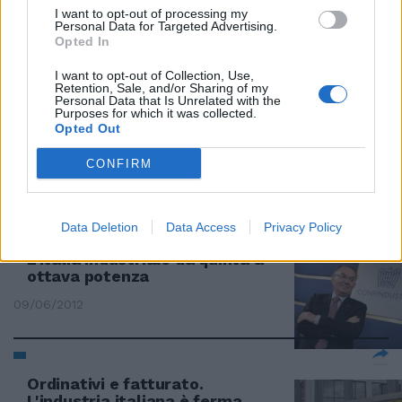
I want to opt-out of processing my
Lazio, nel 2012 l'export dei poli
Personal Data for Targeted Advertising.
tecnologici cresce del 24,6%
Opted In
14/04/2013
I want to opt-out of Collection, Use,
Retention, Sale, and/or Sharing of my
Personal Data that Is Unrelated with the
Purposes for which it was collected.
Opted Out
Lego, presto la fabbrica in Cina
CONFIRM
24/03/2013
Data Deletion
Data Access
Privacy Policy
L'Italia industriale da quinta a
ottava potenza
09/06/2012
Ordinativi e fatturato.
L'industria italiana è ferma