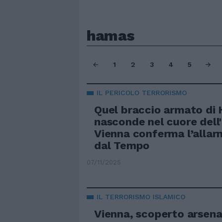
hamas
1
2
3
4
5
IL PERICOLO TERRORISMO
Quel braccio armato di 
nasconde nel cuore dell
Vienna conferma l’allar
dal Tempo
07/11/2025
IL TERRORISMO ISLAMICO
Vienna, scoperto arsena