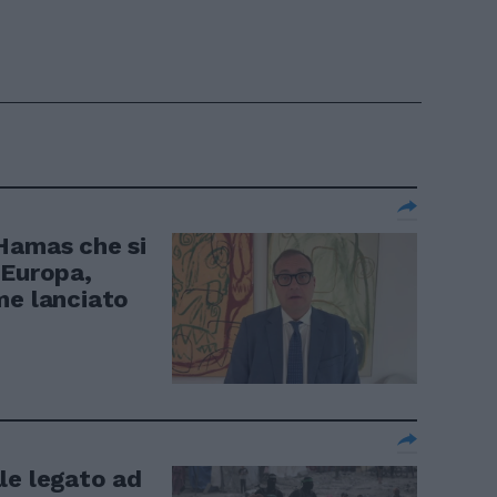
Hamas che si
'Europa,
me lanciato
le legato ad