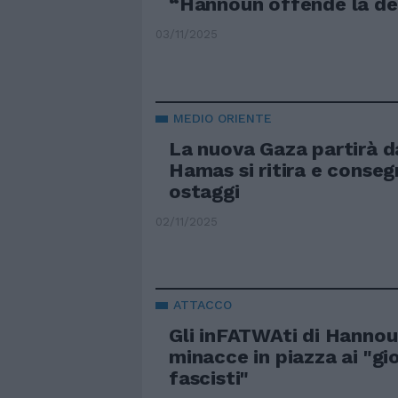
“Hannoun offende la d
03/11/2025
MEDIO ORIENTE
La nuova Gaza partirà d
Hamas si ritira e consegn
ostaggi
02/11/2025
ATTACCO
Gli inFATWAti di Hannou
minacce in piazza ai "gio
fascisti"