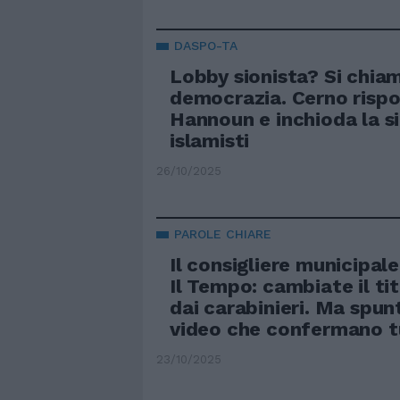
DASPO-TA
Lobby sionista? Si chia
democrazia. Cerno risp
Hannoun e inchioda la si
islamisti
26/10/2025
PAROLE CHIARE
Il consigliere municipale
Il Tempo: cambiate il ti
dai carabinieri. Ma spun
video che confermano t
23/10/2025