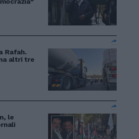
emocrazia”
a Rafah.
a altri tre
n, le
rnali