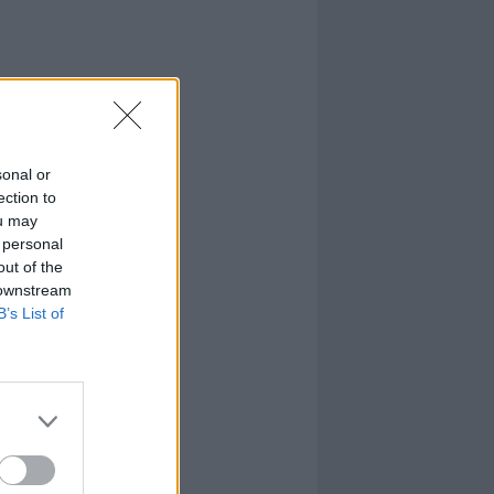
sonal or
ection to
ou may
 personal
out of the
 downstream
B’s List of