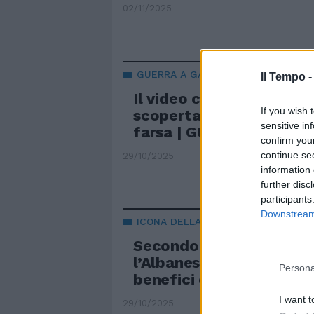
02/11/2025
GUERRA A GAZA
Il Tempo 
Il video che incastra Ha
If you wish 
scoperta dei resti degli
sensitive in
farsa | GUARDA
confirm you
continue se
29/10/2025
information 
further disc
participants
Downstream 
ICONA DELLA SINISTRA
Secondo mandato Onu s
l’Albanese. Così avrebbe
Persona
benefici dell’immunità
I want t
29/10/2025