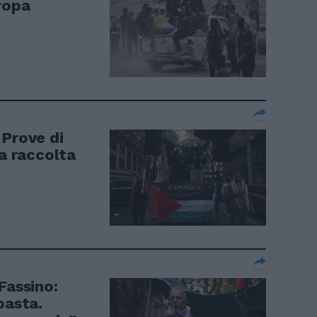
ropa
 Prove di
la raccolta
Fassino:
basta.