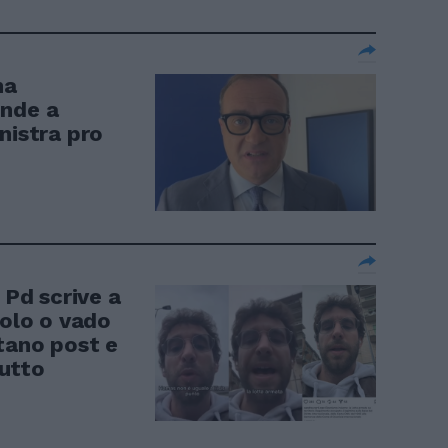
ma
onde a
nistra pro
 Pd scrive a
tolo o vado
tano post e
utto