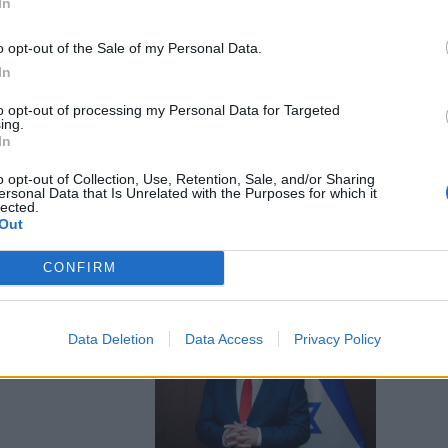
In
o opt-out of the Sale of my Personal Data.
In
ioni e raid.
to opt-out of processing my Personal Data for Targeted
ing.
oni di
In
o opt-out of Collection, Use, Retention, Sale, and/or Sharing
ersonal Data that Is Unrelated with the Purposes for which it
lected.
Out
CONFIRM
nderemo". L'ira
Data Deletion
Data Access
Privacy Policy