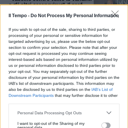
e gli altri coronavirus”. Il prof.
Remuzzi e la fine della pandemia
Il Tempo -
Do Not Process My Personal Information
14/02/2022
If you wish to opt-out of the sale, sharing to third parties, or
IL PROTOCOLLO RIVOLUZIONARIO
processing of your personal or sensitive information for
targeted advertising by us, please use the below opt-out
Le cure domiciliari del professor
section to confirm your selection. Please note that after your
Remuzzi allo studio dell’Aifa:
opt-out request is processed you may continue seeing
“Preveniamo l’iper-
interest-based ads based on personal information utilized by
infiammazione che causa la
morte”
us or personal information disclosed to third parties prior to
your opt-out. You may separately opt-out of the further
22/01/2022
disclosure of your personal information by third parties on the
IAB’s list of downstream participants. This information may
also be disclosed by us to third parties on the
IAB’s List of
PROMOSSO
Downstream Participants
that may further disclose it to other
Il tampone rapido ci salverà, la
third parties.
ricetta di Remuzzi sul Covid
Personal Data Processing Opt Outs
17/01/2022
I want to opt-out of the Sharing of my
personal data.