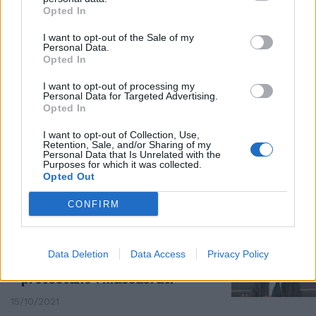
IN ONDA
Opted In
"Quanto saliranno i contagi".
I want to opt-out of the Sale of my
Omicron ribalta il quadro, la
Personal Data.
previsione di Remuzzi
Opted In
28/12/2021
I want to opt-out of processing my
Personal Data for Targeted Advertising.
Opted In
LOTTA AL VIRUS
I want to opt-out of Collection, Use,
Non c'è solo il vaccino. Bomba di
Retention, Sale, and/or Sharing of my
Remuzzi, i due farmaci comuni
Personal Data that Is Unrelated with the
Purposes for which it was collected.
che possono battere il Covid
Opted Out
25/10/2021
CONFIRM
L'ARIA CHE TIRA
Green Pass, il prof smonta la
Data Deletion
Data Access
Privacy Policy
piazza. Remuzzi: "Per cosa
protestano". Massacrati
15/10/2021