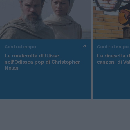
Controtempo
Controtempo
La modernità di Ulisse
La rinascita 
nell'Odissea pop di Christopher
canzoni di Va
Nolan