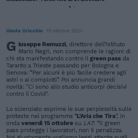
Giada Oricchio
15 ottobre 2021
G
iuseppe Remuzzi
, direttore dell’Istituto
Mario Negri, non comprende le ragioni di
chi sta manifestando contro il
green pass
da
Taranto a Trieste passando per Bologna e
Genova: “Per alcuni è più facile credere agli
astri o ai complotti”. Poi annuncia grandi
novità: "Ci sono allo studio anticorpi decisivi
contro il Covid".
Lo scienziato esprime le sue perplessità sulle
proteste nel programma “
L’Aria che Tira
”, in
onda
venerdì 15 ottobre
su
LA7
: “Il green
pass protegge i lavoratori, non li penalizza.
Noi giustamente vogliamo leggi attente sugli