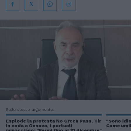
Sullo stesso argomento:
Esplode la protesta No Green Pass. Tir
"Sono idio
in coda a Genova, i portuali
Come umil
minacciano: "Fermi fino al 31 dicembre"