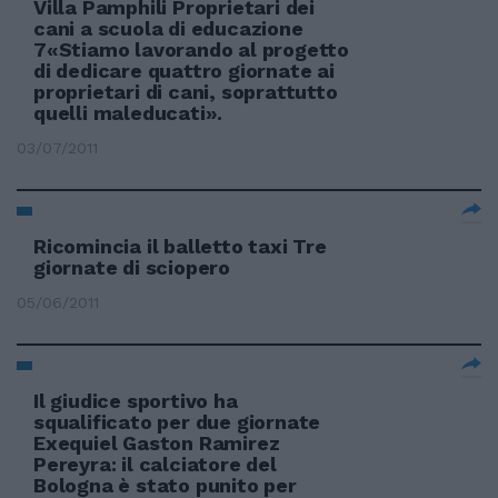
Villa Pamphili Proprietari dei
cani a scuola di educazione
7«Stiamo lavorando al progetto
di dedicare quattro giornate ai
proprietari di cani, soprattutto
quelli maleducati».
03/07/2011
Ricomincia il balletto taxi Tre
giornate di sciopero
05/06/2011
Il giudice sportivo ha
squalificato per due giornate
Exequiel Gaston Ramirez
Pereyra: il calciatore del
Bologna è stato punito per