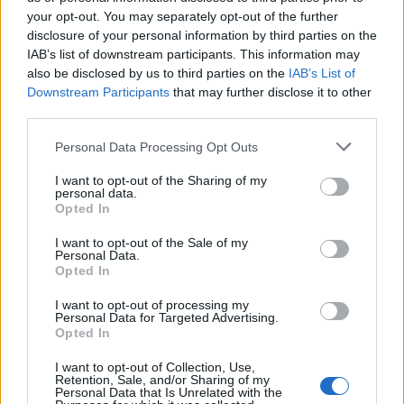
your opt-out. You may separately opt-out of the further
Tre giornate a Ibra: salterà la
disclosure of your personal information by third parties on the
Juve
IAB’s list of downstream participants. This information may
also be disclosed by us to third parties on the
IAB’s List of
12/02/2012
Downstream Participants
that may further disclose it to other
third parties.
Personal Data Processing Opt Outs
Va in scena oggi a Capannelle
una delle giornate più attese
I want to opt-out of the Sharing of my
dell'anno.
personal data.
Opted In
23/10/2011
I want to opt-out of the Sale of my
Personal Data.
Opted In
Colosseo Giornata del
I want to opt-out of processing my
patrimonio ingressi
Personal Data for Targeted Advertising.
contingentati 7Colosseo a
Opted In
numero chiuso durante le
Giornate del patrimonio.
I want to opt-out of Collection, Use,
Retention, Sale, and/or Sharing of my
Personal Data that Is Unrelated with the
25/09/2011