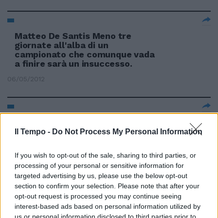
Matteo De Santis Meno tre
giornate all'alba di un
campionato che comunque vada
a finire sarà un insuccesso.
06/05/2012
di Gianfranco Giubilo Siamo agli
ultimi fuochi, sei giornate alla
Il Tempo -
Do Not Process My Personal Information
fine del campionato, tanti premi
al traguardo: dal più ambito, il
If you wish to opt-out of the sale, sharing to third parties, or
tricolore, ai posti per l'Europa
processing of your personal or sensitive information for
nobile e per quella più plebea
targeted advertising by us, please use the below opt-out
della Ligue.
section to confirm your selection. Please note that after your
15/04/2012
opt-out request is processed you may continue seeing
interest-based ads based on personal information utilized by
us or personal information disclosed to third parties prior to