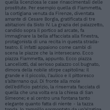
quella licenziosa le case rinascimentali delle
prostitute. Per esempio quella di Fiammetta,
la cortigiana venuta da Firenze, diventata
amante di Cesare Borgia, gratificata di tre
abitazioni da Sisto IV. La grazia del palazzetto,
candido sopra il portico ad arcate, fa
immaginare la bella affacciata alla finestra,
protagonista di una recita in questa strada-
teatro. E infatti appaiono come cambi di
scena le piazze che la intersecano. Ecco
piazza Fiammetta, appunto. Ecco piazza
Lancellotti, dal serioso palazzo col bugnato,
dimora della nobile stirpe capitolina: il
grande e il piccolo, l'aulico e il pittoresco
s'alternano qui. Di fronte alla mole
dell'edificio patrizio, la rinserrata facciata di
quella che una volta era la chiesa di San
Simeone; e al centro una fontana tanto
elegante quanto fatta di niente - la tazza
tonda, lo zampillo sormontato da un'alzatina