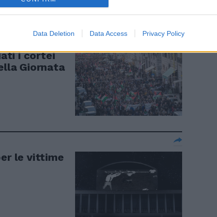
Data Deletion
Data Access
Privacy Policy
ati i cortei
ella Giornata
er le vittime