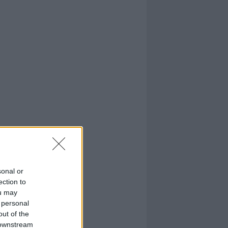
sonal or
ection to
ou may
 personal
out of the
 downstream