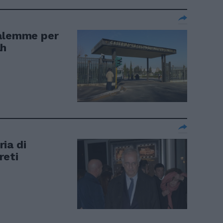
salemme per
ah
ia di
reti