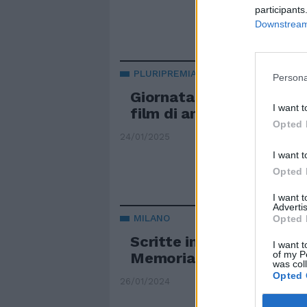
participants
Downstream 
PLURIPREMIATO
Persona
Giornata della Memoria, 
I want t
film di animazione Arf
Opted 
24/01/2025
I want t
Opted 
I want 
Advertis
MILANO
Opted 
Scritte inneggianti a Hitl
I want t
of my P
Memoriale della Shoah
was col
Opted 
26/01/2024