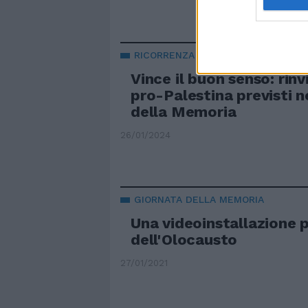
RICORRENZA
Vince il buon senso: rinvi
pro-Palestina previsti n
della Memoria
26/01/2024
GIORNATA DELLA MEMORIA
Una videoinstallazione p
dell'Olocausto
27/01/2021