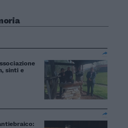
moria
ssociazione
 sinti e
antiebraico: