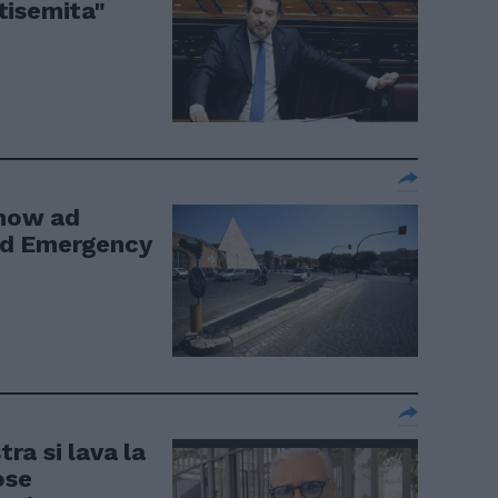
tisemita"
show ad
ed Emergency
tra si lava la
ose