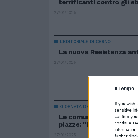
terrificanti contro gli e
27/01/2025
L’EDITORIALE DI CERNO
La nuova Resistenza an
27/01/2025
Il Tempo 
If you wish 
GIORNATA DELLA MEMORIA
sensitive in
Le comunità ebraiche di
confirm you
piazze: "No ai cortei con
continue se
information 
27/01/2025
further disc