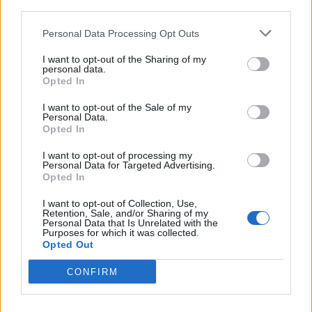
third parties.
11/10/2006
Personal Data Processing Opt Outs
I want to opt-out of the Sharing of my
personal data.
Il segretario di Rifondazione
Opted In
Giordano
I want to opt-out of the Sale of my
26/09/2006
Personal Data.
Opted In
I want to opt-out of processing my
Personal Data for Targeted Advertising.
Giordano ancora imbattuto dopo
Opted In
tre gare
I want to opt-out of Collection, Use,
20/09/2006
Retention, Sale, and/or Sharing of my
Personal Data that Is Unrelated with the
Purposes for which it was collected.
Opted Out
Giordano non molla e difende il
CONFIRM
Prodino
15/07/2006