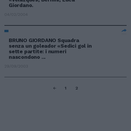
Giordano.
04/02/2004
BRUNO GIORDANO Squadra
senza un goleador «Sedici gol in
sette partite: i numeri
nascondono ...
29/09/2003
1
2