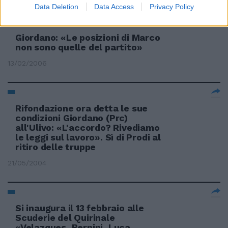
Data Deletion
Data Access
Privacy Policy
Giordano: «Le posizioni di Marco
non sono quelle del partito»
13/02/2006
Rifondazione ora detta le sue
condizioni Giordano (Prc)
all'Ulivo: «L'accordo? Rivediamo
le leggi sul lavoro». Sì di Prodi al
ritiro delle truppe
21/05/2004
Si inaugura il 13 febbraio alle
Scuderie del Quirinale
«Velazques, Bernini, Luca