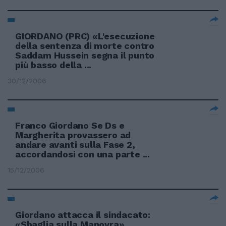
GIORDANO (PRC) «L'esecuzione
della sentenza di morte contro
Saddam Hussein segna il punto
più basso della ...
30/12/2006
Franco Giordano Se Ds e
Margherita provassero ad
andare avanti sulla Fase 2,
accordandosi con una parte ...
15/12/2006
Giordano attacca il sindacato:
«Sbaglia sulla Manovra»