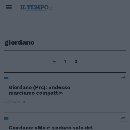
giordano
1
2
Giordano (Prc): «Adesso
marciamo compatti»
22/01/2008
Giordano: «Ma è sindaco solo del