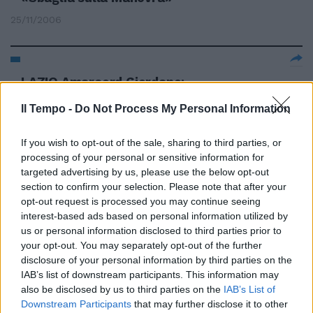
25/11/2006
LAZIO Amarcord Giordano:
14/11/2006
Il Tempo -
Do Not Process My Personal Information
If you wish to opt-out of the sale, sharing to third parties, or
processing of your personal or sensitive information for
Giordano: «Prodi deve ascoltare
targeted advertising by us, please use the below opt-out
i movimenti»
section to confirm your selection. Please note that after your
12/11/2006
opt-out request is processed you may continue seeing
interest-based ads based on personal information utilized by
us or personal information disclosed to third parties prior to
your opt-out. You may separately opt-out of the further
disclosure of your personal information by third parties on the
GIORDANO Operato il tecnico
Oggi sarà a Siena MESSINA —
IAB’s list of downstream participants. This information may
L'allenatore del Messina, Bruno
also be disclosed by us to third parties on the
IAB’s List of
Giordano, stasera ...
Downstream Participants
that may further disclose it to other