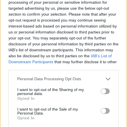
processing of your personal or sensitive information for
Gasparri: gran rispetto per le
targeted advertising by us, please use the below opt-out
idee di tutti
section to confirm your selection. Please note that after your
opt-out request is processed you may continue seeing
24/01/2010
interest-based ads based on personal information utilized by
us or personal information disclosed to third parties prior to
your opt-out. You may separately opt-out of the further
disclosure of your personal information by third parties on the
Roma contro Napoli, è sfottò tra
IAB’s list of downstream participants. This information may
Gasparri e Quagliariello
also be disclosed by us to third parties on the
IAB’s List of
Downstream Participants
that may further disclose it to other
17/01/2010
third parties.
Personal Data Processing Opt Outs
Gasparri: sono loro il partito
I want to opt-out of the Sharing of my
dell'odio
personal data.
Opted In
18/12/2009
I want to opt-out of the Sale of my
Personal Data.
Opted In
La prima uscita martedì a