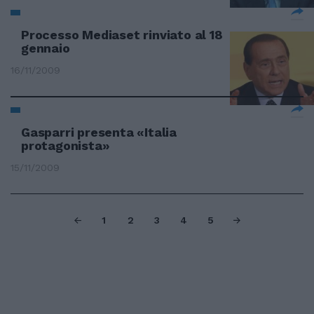
Processo Mediaset rinviato al 18
gennaio
16/11/2009
Gasparri presenta «Italia
protagonista»
15/11/2009
1
2
3
4
5