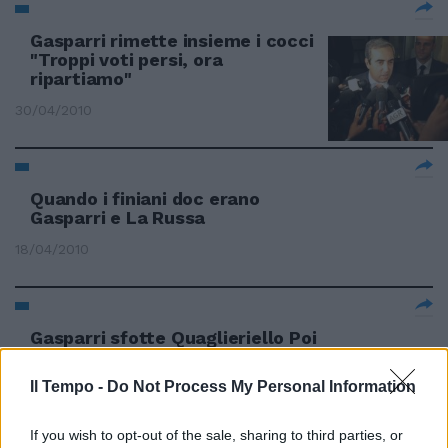
Gasparri rimette insieme i cocci
"Troppi voti persi, ora
ripartiamo"
30/04/2010
Quando i finiani doc erano
Gasparri e La Russa
18/04/2010
Gasparri sfotte Quaglieriello Poi
lo rincuora
Il Tempo -
Do Not Process My Personal Information
14/02/2010
If you wish to opt-out of the sale, sharing to third parties, or