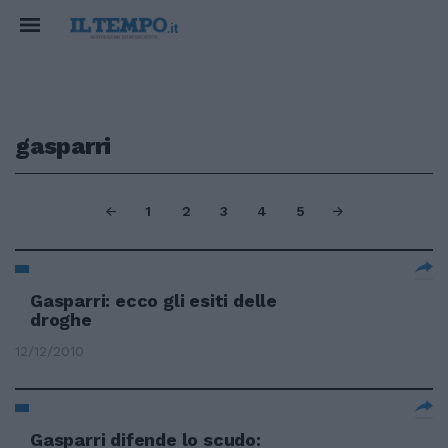
gasparri
1
2
3
4
5
Gasparri: ecco gli esiti delle
droghe
12/12/2010
Gasparri difende lo scudo: