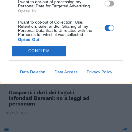
I want to opt-out of processing my
«casa» di Gasparri
Personal Data for Targeted Advertising.
Opted In
18/12/2009
I want to opt-out of Collection, Use,
Retention, Sale, and/or Sharing of my
Personal Data that Is Unrelated with the
Purposes for which it was collected.
Opted Out
È morta Iole Siani, madre di
Maurizio Gasparri Il cordoglio di
Schifani, Quagliariello e
CONFIRM
Cicchitto
14/12/2009
Data Deletion
Data Access
Privacy Policy
Gasparri: i dati dei togati
infondati Bersani: no a leggi ad
personam
06/12/2009