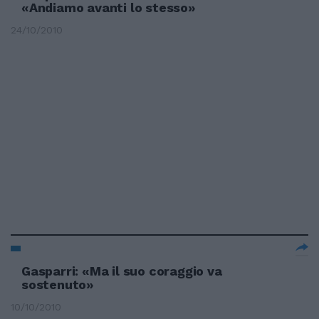
«Andiamo avanti lo stesso»
24/10/2010
Gasparri: «Ma il suo coraggio va
sostenuto»
10/10/2010