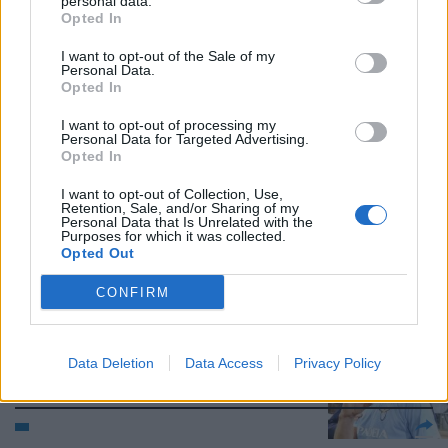
personal data.
Opted In
I want to opt-out of the Sale of my
Marquinho sulla fascia, torna
Personal Data.
Bojan
Opted In
29/04/2012
I want to opt-out of processing my
Personal Data for Targeted Advertising.
Opted In
I want to opt-out of Collection, Use,
Torna Brocchi, Diakitè sulla
Retention, Sale, and/or Sharing of my
fascia
Personal Data that Is Unrelated with the
Purposes for which it was collected.
18/03/2012
Opted Out
CONFIRM
Klose: non li temo
Data Deletion
Data Access
Privacy Policy
04/03/2012