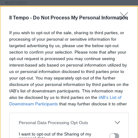
15/07/2017
Il Tempo -
Do Not Process My Personal Information
Erika Menghi Quando lo scarpino
If you wish to opt-out of the sale, sharing to third parties, or
destro di Bolivar, difensore
processing of your personal or sensitive information for
dell'Internacional, si è stampato
targeted advertising by us, please use the below opt-out
sul ginocchio sinistro di Dodò,
section to confirm your selection. Please note that after your
provocando la rottura del
opt-out request is processed you may continue seeing
crociato anteriore, l'allora
laterale del Bahia stava
interest-based ads based on personal information utilized by
affondando sulla fascia, proprio
us or personal information disclosed to third parties prior to
c
your opt-out. You may separately opt-out of the further
disclosure of your personal information by third parties on the
13/01/2013
IAB’s list of downstream participants. This information may
also be disclosed by us to third parties on the
IAB’s List of
Downstream Participants
that may further disclose it to other
third parties.
Miss Italia: una fascia anche per
le straniere
Personal Data Processing Opt Outs
27/05/2012
I want to opt-out of the Sharing of my