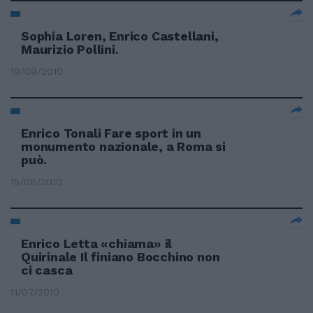
Sophia Loren, Enrico Castellani,
Maurizio Pollini.
19/09/2010
Enrico Tonali Fare sport in un
monumento nazionale, a Roma si
può.
15/08/2010
Enrico Letta «chiama» il
Quirinale Il finiano Bocchino non
ci casca
11/07/2010