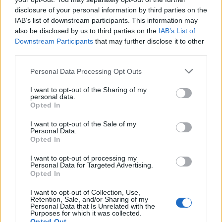
disclosure of your personal information by third parties on the
Enrico Tonali Nel suo ufficio - in
IAB’s list of downstream participants. This information may
un palazzo primo Novecento a
also be disclosed by us to third parties on the
IAB’s List of
Via Cicerone 34 - è incorniciato
Downstream Participants
that may further disclose it to other
un manifesto dei Giochi Olimpici
third parties.
di Roma 1960.
Personal Data Processing Opt Outs
17/04/2011
I want to opt-out of the Sharing of my
personal data.
Opted In
Enrico Tonali La regina del
Tevere rischia di diventare una
I want to opt-out of the Sale of my
Personal Data.
baraccopoli.
Opted In
03/04/2011
I want to opt-out of processing my
Personal Data for Targeted Advertising.
Opted In
Più soldi a Comuni e famiglie
I want to opt-out of Collection, Use,
Retention, Sale, and/or Sharing of my
Personal Data that Is Unrelated with the
23/01/2011
Purposes for which it was collected.
Opted Out