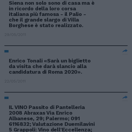
Siena non solo sono di casa ma è
in ricordo della loro corsa
italiana più famosa - il Palio -
che il grande slargo di Villa
Borghese è stato realizzato.
29/05/2011
Enrico Tonali «Sarà un biglietto
da visita che darà slancio alla
candidatura di Roma 2020».
22/05/2011
IL VINO Passito di Pantelleria
2008 Abraxas Via Enrico
Albanese, 29; Palermo; 091
6116832; Valutazione Duemilavini
5 Grappoli: Vino dell'Eccellenza;