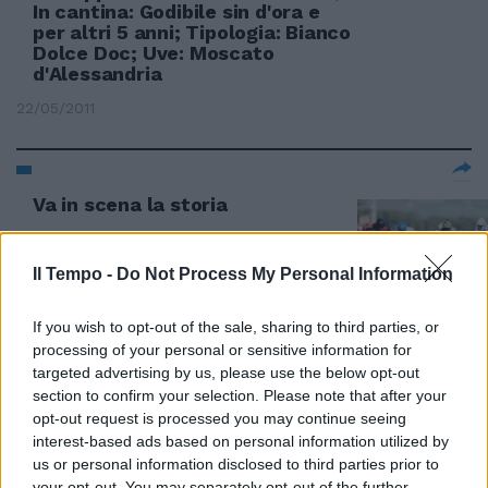
In cantina: Godibile sin d'ora e
per altri 5 anni; Tipologia: Bianco
Dolce Doc; Uve: Moscato
d'Alessandria
22/05/2011
Va in scena la storia
08/05/2011
Il Tempo -
Do Not Process My Personal Information
If you wish to opt-out of the sale, sharing to third parties, or
Enrico Tonali Una domenica in
processing of your personal or sensitive information for
rosa aspettando il grande
targeted advertising by us, please use the below opt-out
sabato in azzurro, quello del
128° Derby Italiano Better.
section to confirm your selection. Please note that after your
opt-out request is processed you may continue seeing
30/04/2011
interest-based ads based on personal information utilized by
us or personal information disclosed to third parties prior to
your opt-out. You may separately opt-out of the further