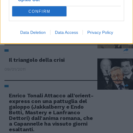
CONFIRM
Quella "profezia" superballa di
Enrico
Data Deletion
Data Access
Privacy Policy
09/01/2011
Il triangolo della crisi
09/01/2011
Enrico Tonali Attacco all'orient-
express con una pattuglia del
galoppo (Jakkalberry e Endo
Botti, Mastery e Lanfranco
Dettori) dall'anima romana, che
a Capannelle ha vissuto giorni
esaltanti.