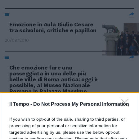
Emozione in Aula Giulio Cesare
tra scivoloni, critiche e papillon
26/09/2010
Che emozione fare una
passeggiata in una delle più
belle ville di Roma antica: oggi è
possibile, al Museo Nazionale
Romano in Palazzo Massimo,
vicino alla stazione Termini
Il Tempo -
Do Not Process My Personal Information
04/07/2010
If you wish to opt-out of the sale, sharing to third parties, or
processing of your personal or sensitive information for
targeted advertising by us, please use the below opt-out
Sudafrica, doppia emozione
section to confirm your selection. Please note that after your