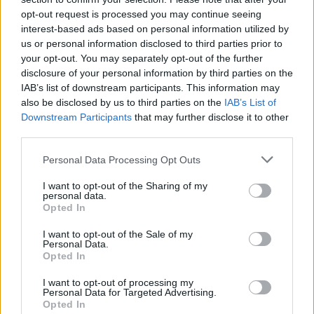
20/06/2010
opt-out request is processed you may continue seeing
interest-based ads based on personal information utilized by
us or personal information disclosed to third parties prior to
your opt-out. You may separately opt-out of the further
Se l'amore è fantasia ed
disclosure of your personal information by third parties on the
emozione
IAB’s list of downstream participants. This information may
also be disclosed by us to third parties on the
IAB’s List of
21/02/2010
Downstream Participants
that may further disclose it to other
third parties.
Personal Data Processing Opt Outs
Emozione al Consiglio comunale
I want to opt-out of the Sharing of my
26/04/2009
personal data.
Opted In
I want to opt-out of the Sale of my
Personal Data.
BARI Applausi, battute, sorrisi e
Opted In
tanta emozione: Giovanni
Trapattoni presenta Irlanda-
I want to opt-out of processing my
Personal Data for Targeted Advertising.
Italia.
Opted In