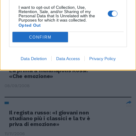
01/04/2009
I want to opt-out of Collection, Use,
Retention, Sale, and/or Sharing of my
Personal Data that Is Unrelated with the
Purposes for which it was collected.
Opted Out
Troncon: «È stata una grande
emozione»
CONFIRM
14/11/2008
Data Deletion
Data Access
Privacy Policy
La prima a Indianapolis Rossi:
«Che emozione»
08/09/2008
Il regista russo: «I giovani non
studiano più i classici e la tv è
priva di emozione»
11/11/2006