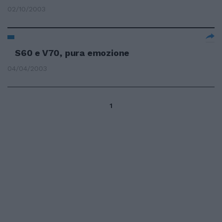
02/10/2003
S60 e V70, pura emozione
04/04/2003
1