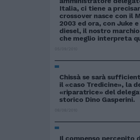
amministratore delegato
Italia, ci tiene a precisar
crossover nasce con il 
2003 ed ora, con Juke 
diesel, il nostro marchio
che meglio interpreta q
05/09/2010
Chissà se sarà sufficient
il «caso Tredicine», la d
«riparatrice» del delega
storico Dino Gasperini.
08/08/2010
Il compenso percepito d