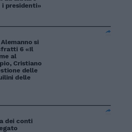
 i presidenti»
Alemanno si
ratti 6 «Il
me al
pio, Cristiano
estione delle
ilini delle
i
a dei conti
legato