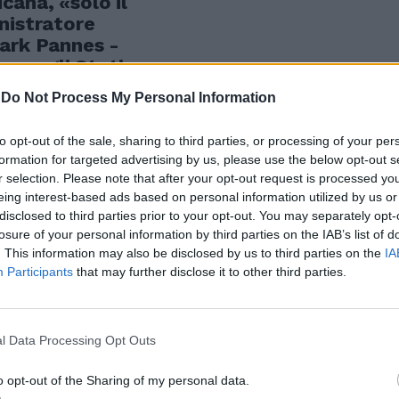
ana, «solo il
nistratore
ark Pannes -
mo negli Stati
-
Do Not Process My Personal Information
to opt-out of the sale, sharing to third parties, or processing of your per
formation for targeted advertising by us, please use the below opt-out s
r selection. Please note that after your opt-out request is processed y
nte della Rsu
eing interest-based ads based on personal information utilized by us or
disclosed to third parties prior to your opt-out. You may separately opt-
ino
losure of your personal information by third parties on the IAB’s list of
e al Forlanini
. This information may also be disclosed by us to third parties on the
IA
della Rsu
Participants
that may further disclose it to other third parties.
n esponente
rmieri
ell'Azienda.
l Data Processing Opt Outs
o opt-out of the Sharing of my personal data.