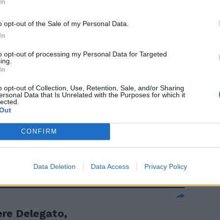
In
ntezemolo e
o opt-out of the Sale of my Personal Data.
o delle Fs,
In
to opt-out of processing my Personal Data for Targeted
ing.
In
o opt-out of Collection, Use, Retention, Sale, and/or Sharing
ersonal Data that Is Unrelated with the Purposes for which it
lected.
nche in un
Out
ngiuntura
stratore
CONFIRM
 su altri
Data Deletion
Data Access
Privacy Policy
iere Delegato,