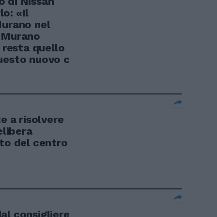
 di Nissan
lo: «Il
Murano nel
e Murano
 resta quello
uesto nuovo c
e a risolvere
elibera
to del centro
al consigliere