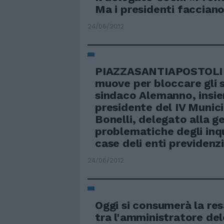
Ma i presidenti facciano
24/06/2012
PIAZZASANTIAPOSTOLI 
muove per bloccare gli sf
sindaco Alemanno, insie
presidente del IV Munici
Bonelli, delegato alla g
problematiche degli inqu
case deli enti previdenz
24/06/2012
Oggi si consumerà la res
tra l'amministratore de