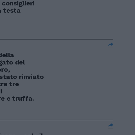
 consiglieri
a testa
della
gato del
oro,
stato rinviato
tre tre
i
e e truffa.