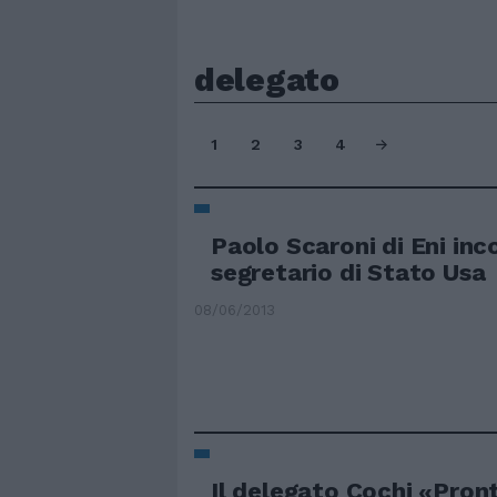
delegato
1
2
3
4
Paolo Scaroni di Eni inco
segretario di Stato Usa
08/06/2013
Il delegato Cochi «Pront