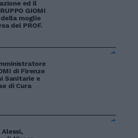
azione ed il
 GRUPPO GIOMI
 della moglie
arsa del PROF.
ministratore
MI di Firenze
i Sanitarie e
se di Cura
Alessi,