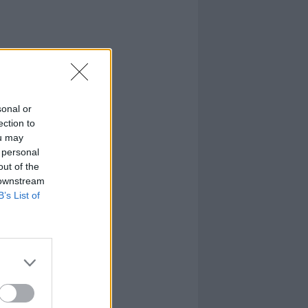
sonal or
ection to
ou may
 personal
out of the
 downstream
B’s List of