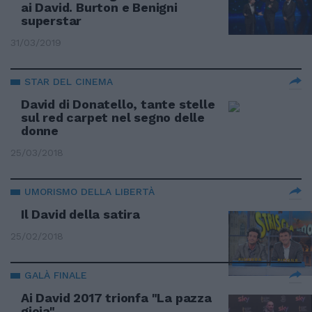
ai David. Burton e Benigni
superstar
31/03/2019
STAR DEL CINEMA
David di Donatello, tante stelle
sul red carpet nel segno delle
donne
25/03/2018
UMORISMO DELLA LIBERTÀ
Il David della satira
25/02/2018
GALÀ FINALE
Ai David 2017 trionfa "La pazza
gioia"