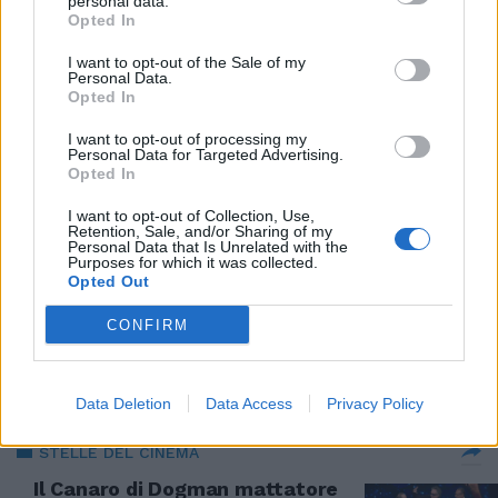
Monica Bellucci vera diva
personal data.
Opted In
internazionale. Per lei il David
Speciale
I want to opt-out of the Sale of my
Personal Data.
06/05/2021
Opted In
I want to opt-out of processing my
MUSICA
Personal Data for Targeted Advertising.
Opted In
Diodato dopo Sanremo vince
anche il David Di Donatello
I want to opt-out of Collection, Use,
Retention, Sale, and/or Sharing of my
10/05/2020
Personal Data that Is Unrelated with the
Purposes for which it was collected.
Opted Out
BUON COMPLEANNO
CONFIRM
Sorpresa a Elena Sofia Ricci: al
party un "David" in carne e ossa
07/04/2019
Data Deletion
Data Access
Privacy Policy
STELLE DEL CINEMA
Il Canaro di Dogman mattatore