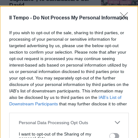
David
03/04/2024
Il Tempo -
Do Not Process My Personal Information
PREMI
If you wish to opt-out of the sale, sharing to third parties, or
processing of your personal or sensitive information for
David di Donatello, chi affianca
targeted advertising by us, please use the below opt-out
Carlo Conti. La sorpresa sul
section to confirm your selection. Please note that after your
palco
opt-out request is processed you may continue seeing
27/03/2024
interest-based ads based on personal information utilized by
us or personal information disclosed to third parties prior to
your opt-out. You may separately opt-out of the further
CINEMA
disclosure of your personal information by third parties on the
Ai David trionfa "Volevo
IAB’s list of downstream participants. This information may
nascondermi". Sophia Loren e
also be disclosed by us to third parties on the
IAB’s List of
Germano migliori attori
Downstream Participants
that may further disclose it to other
third parties.
12/05/2021
Personal Data Processing Opt Outs
CINEMA
I want to opt-out of the Sharing of my