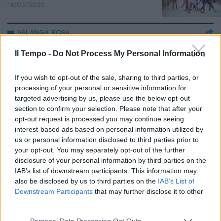
14/03/2020
VALANGA ROSA
Federica Brignone e Sofia
Il Tempo -
Do Not Process My Personal Information
Goggia, fantastica doppietta in
SuperG
If you wish to opt-out of the sale, sharing to third parties, or
02/02/2020
processing of your personal or sensitive information for
targeted advertising by us, please use the below opt-out
section to confirm your selection. Please note that after your
EQUITAZIONE
opt-out request is processed you may continue seeing
Lorenzo De Luca in finale di
interest-based ads based on personal information utilized by
Coppa del Mondo
us or personal information disclosed to third parties prior to
your opt-out. You may separately opt-out of the further
07/04/2019
disclosure of your personal information by third parties on the
IAB’s list of downstream participants. This information may
EQUITAZIONE
also be disclosed by us to third parties on the
IAB’s List of
Downstream Participants
that may further disclose it to other
Lucia Le Jeune-Vizzini si impone
third parties.
tra i Big in Coppa del Mondo e
preannuncia un grande ritorno