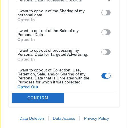
Personal Data Processing Opt Outs
19/01/2019
I want to opt-out of the Sharing of my
personal data.
Opted In
COPPA DEL MONDO
Capolavoro Paris a Bormio. Bis
I want to opt-out of the Sale of my
Personal Data.
nel SuperG
Opted In
29/12/2018
I want to opt-out of processing my
Personal Data for Targeted Advertising.
Opted In
EQUITAZIONE
Winningmood va in pensione: la
I want to opt-out of Collection, Use,
Retention, Sale, and/or Sharing of my
sua "danza" fa impazzire il
Personal Data that Is Unrelated with the
pubblico
Purposes for which it was collected.
Opted Out
15/04/2018
CONFIRM
NUMERO UNO
Sofia Goggia vince la Coppa del
Data Deletion
Data Access
Privacy Policy
Mondo di discesa libera