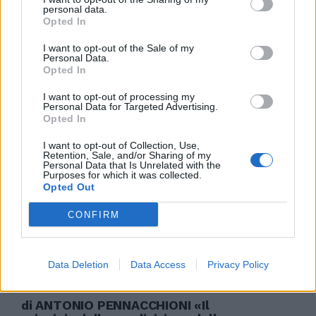
Napolitano: fate le riforme
personal data.
Opted In
27/12/2009
I want to opt-out of the Sale of my
Personal Data.
Opted In
Sintonia, unità, condivisione. Il
I want to opt-out of processing my
Personal Data for Targeted Advertising.
giorno dopo la débacle ...
Opted In
25/01/2008
I want to opt-out of Collection, Use,
Retention, Sale, and/or Sharing of my
Personal Data that Is Unrelated with the
Purposes for which it was collected.
Opted Out
Fassino scaglia la prima pietra:
«Riforme radicali o l'Italia non ce
CONFIRM
la fa, è mancata la condivisione»
11/12/2006
Data Deletion
Data Access
Privacy Policy
di ANTONIO PENNACCHIONI «Il