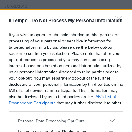
26/02/2012
Il Tempo -
Do Not Process My Personal Information
Avere un ufficio ma in
If you wish to opt-out of the sale, sharing to third parties, or
«condivisione»
processing of your personal or sensitive information for
16/10/2011
targeted advertising by us, please use the below opt-out
section to confirm your selection. Please note that after your
opt-out request is processed you may continue seeing
interest-based ads based on personal information utilized by
us or personal information disclosed to third parties prior to
SOTTOVALUTATI «Io e i giocatori
your opt-out. You may separately opt-out of the further
cercavamo la stessa strada, nel
percorso umano e professionale,
disclosure of your personal information by third parties on the
fatto anche di sofferenze e
IAB’s list of downstream participants. This information may
incomprensioni, c'è molta
also be disclosed by us to third parties on the
IAB’s List of
condivisione.
Downstream Participants
that may further disclose it to other
third parties.
14/03/2010
Personal Data Processing Opt Outs
I want to opt-out of the Sharing of my