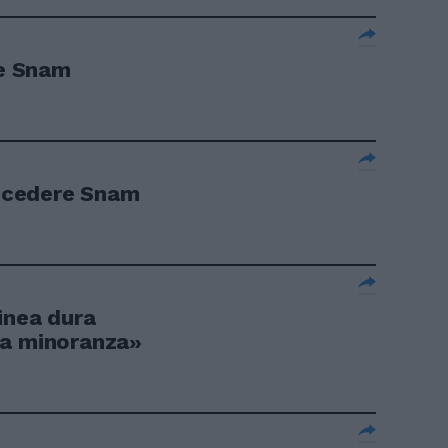
re Snam
r cedere Snam
inea dura
na minoranza»