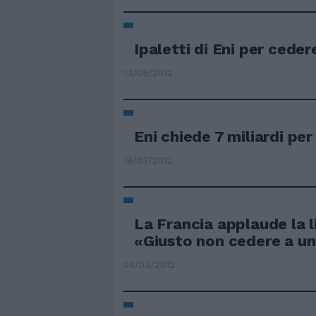
Ipaletti di Eni per cede
13/05/2012
Eni chiede 7 miliardi pe
18/03/2012
La Francia applaude la l
«Giusto non cedere a u
04/03/2012