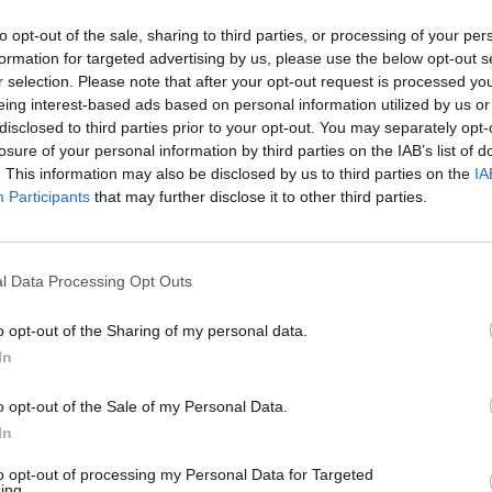
to opt-out of the sale, sharing to third parties, or processing of your per
formation for targeted advertising by us, please use the below opt-out s
r selection. Please note that after your opt-out request is processed y
eing interest-based ads based on personal information utilized by us or
disclosed to third parties prior to your opt-out. You may separately opt-
 un dominio
losure of your personal information by third parties on the IAB’s list of
i 12 mesi il re
. This information may also be disclosed by us to third parties on the
IA
ri colpi: ha
Participants
that may further disclose it to other third parties.
o mondiale al
 scavalcato
l Data Processing Opt Outs
o opt-out of the Sharing of my personal data.
In
o opt-out of the Sale of my Personal Data.
ferendum per
In
to opt-out of processing my Personal Data for Targeted
ing.