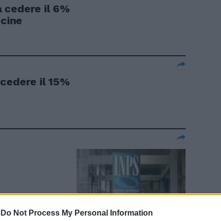
 cedere il 6%
icine
cedere il 15%
-
Do Not Process My Personal Information