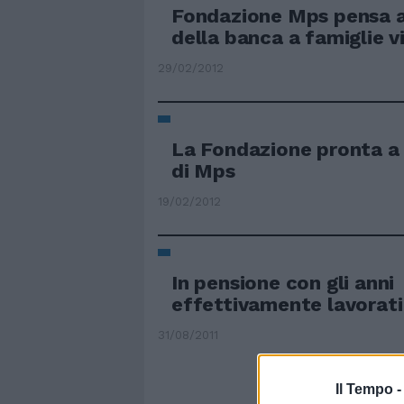
Fondazione Mps pensa a
della banca a famiglie v
29/02/2012
La Fondazione pronta a 
di Mps
19/02/2012
In pensione con gli anni
effettivamente lavorati
31/08/2011
Il Tempo 