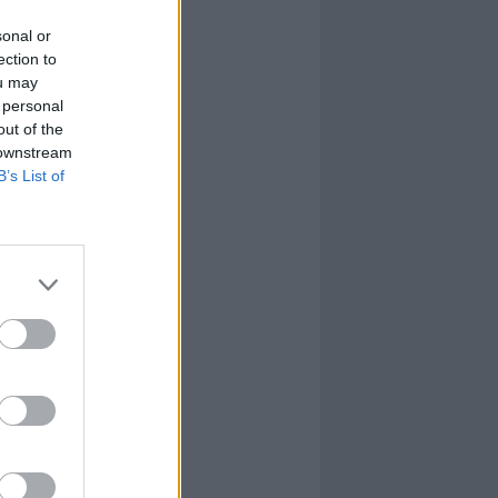
sonal or
ection to
ou may
 personal
out of the
 downstream
B’s List of