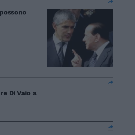
n possono
re Di Vaio a