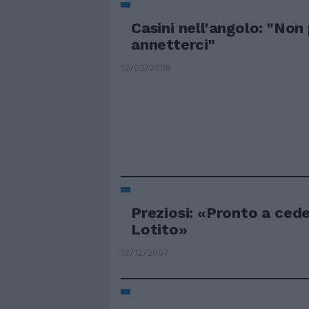
Casini nell'angolo: "No
annetterci"
12/02/2008
Preziosi: «Pronto a cede
Lotito»
13/12/2007