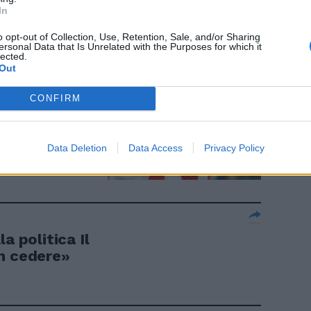
In
o opt-out of Collection, Use, Retention, Sale, and/or Sharing
ersonal Data that Is Unrelated with the Purposes for which it
lected.
Out
CONFIRM
Data Deletion
Data Access
Privacy Policy
a politica Il
n cedere»