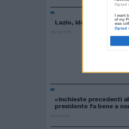
Opted 
I want t
of my P
Lazio, idea Santa Cruz
was col
Opted 
06/06/2010
«Inchieste precedenti all
presidente fa bene a no
01/11/2009