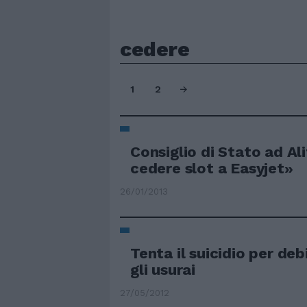
cedere
1
2
Consiglio di Stato ad Al
cedere slot a Easyjet»
26/01/2013
Tenta il suicidio per debi
gli usurai
27/05/2012