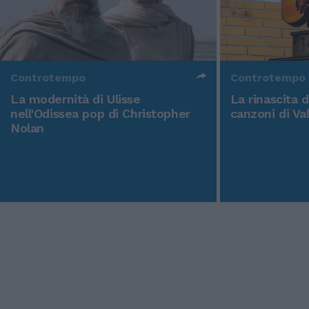
Controtempo
Controtempo
La modernità di Ulisse
La rinascita 
nell'Odissea pop di Christopher
canzoni di Va
Nolan