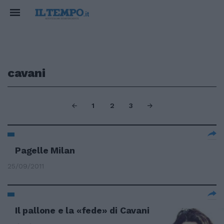
cavani
1
2
3
Pagelle Milan
25/09/2011
Il pallone e la «fede» di Cavani