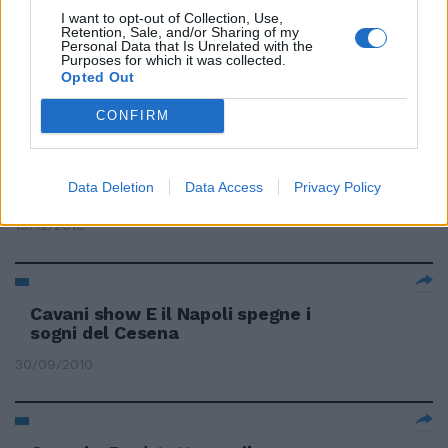
I want to opt-out of Collection, Use,
Retention, Sale, and/or Sharing of my
Personal Data that Is Unrelated with the
Purposes for which it was collected.
Zona Cavani non perdona
Opted Out
24/12/2010
CONFIRM
Data Deletion
Data Access
Privacy Policy
Cavani fa sognare Napoli
19/12/2010
Cavani show E il Napoli spegne i
sogni del Cesena
30/09/2010