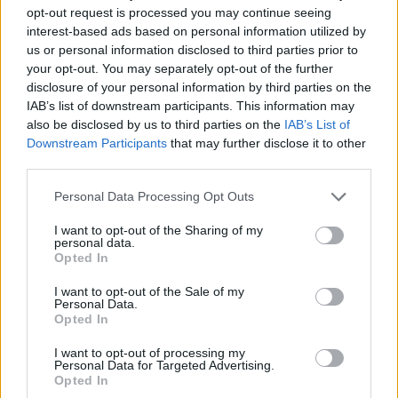
opt-out request is processed you may continue seeing
interest-based ads based on personal information utilized by
us or personal information disclosed to third parties prior to
your opt-out. You may separately opt-out of the further
Julio Sergio 6 Primo intervento
disclosure of your personal information by third parties on the
in uscita su Cavani, si ripete
IAB’s list of downstream participants. This information may
smanacciando un pallone a due
also be disclosed by us to third parties on the
IAB’s List of
passi dalla porta, para anche la
punizione di Gargano.
Downstream Participants
that may further disclose it to other
third parties.
13/02/2011
Personal Data Processing Opt Outs
I want to opt-out of the Sharing of my
personal data.
Inter di rigore
Opted In
30/01/2011
I want to opt-out of the Sale of my
Personal Data.
Opted In
I want to opt-out of processing my
L'anti-Diavolo è Cavani
Personal Data for Targeted Advertising.
Opted In
16/01/2011