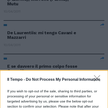
Mutu
10/04/2011
De Laurentiis: mi tengo Cavani e
Mazzarri
10/04/2011
E se davvero il primo colpo fosse
Cavani?
31/03/2011
Il Tempo -
Do Not Process My Personal Information
If you wish to opt-out of the sale, sharing to third parties, or
processing of your personal or sensitive information for
Roma affonda
targeted advertising by us, please use the below opt-out
section to confirm your selection. Please note that after your
13/02/2011