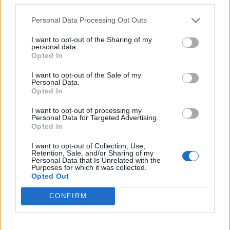
cinema e fiction è sempre stata
individuata ...
Personal Data Processing Opt Outs
04/03/2004
I want to opt-out of the Sharing of my
personal data.
Opted In
di MARIDA CATERINI IL
I want to opt-out of the Sale of my
Personal Data.
TENTATIVO di scrivere nella più
Opted In
totale libertà espressiva,
affrancandosi ...
I want to opt-out of processing my
Personal Data for Targeted Advertising.
26/02/2004
Opted In
I want to opt-out of Collection, Use,
Retention, Sale, and/or Sharing of my
Personal Data that Is Unrelated with the
di MARIDA CATERINI
Purposes for which it was collected.
L'IMPORTANZA che la fiction
Opted Out
riveste nell'azienda pubblica
televisiva ...
CONFIRM
25/02/2004