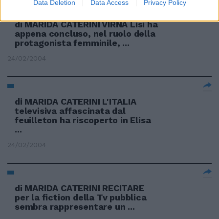
Data Deletion
Data Access
Privacy Policy
di MARIDA CATERINI VIRNA Lisi ha
appena concluso, nel ruolo della
protagonista femminile, ...
24/02/2004
di MARIDA CATERINI L'ITALIA
televisiva affascinata dal
feuilleton ha riscoperto in Elisa
...
24/02/2004
di MARIDA CATERINI RECITARE
per la fiction della Tv pubblica
sembra rappresentare un ...