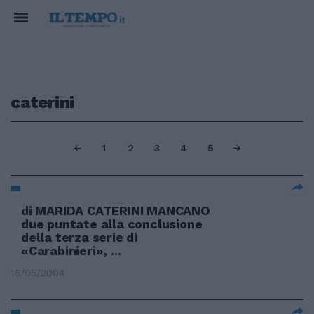
caterini
1
2
3
4
5
di MARIDA CATERINI MANCANO
due puntate alla conclusione
della terza serie di
«Carabinieri», ...
16/05/2004