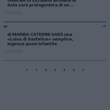
febbraio la cittadina siciliana di
Gela sarà protagonista di un ...
11/02/2004
di MARIDA CATERINI SARÀ una
«Luisa di Sanfelice» semplice,
ingenua quasi infantile.
20/01/2004
1
2
3
4
5