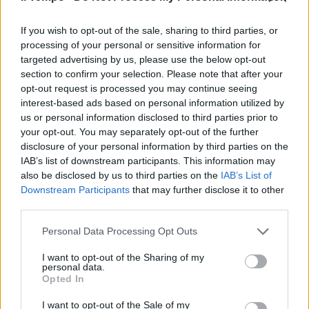
Sgomberati dal Foro Italico: via il
campo rom
If you wish to opt-out of the sale, sharing to third parties, or
11/08/2020
processing of your personal or sensitive information for
targeted advertising by us, please use the below opt-out
section to confirm your selection. Please note that after your
IL BLITZ
opt-out request is processed you may continue seeing
La baraccopoli del Foro Italico
interest-based ads based on personal information utilized by
spazzata via così
us or personal information disclosed to third parties prior to
your opt-out. You may separately opt-out of the further
10/08/2020
disclosure of your personal information by third parties on the
IAB’s list of downstream participants. This information may
ROGHI SENZA FINE
also be disclosed by us to third parties on the
IAB’s List of
Downstream Participants
that may further disclose it to other
I roghi al campo rom non si
third parties.
fermano. Ancora fiamme a
Castel Romano
Personal Data Processing Opt Outs
24/07/2020
I want to opt-out of the Sharing of my
personal data.
Opted In
SIGILLI
Sequestrato il campo rom di
I want to opt-out of the Sale of my