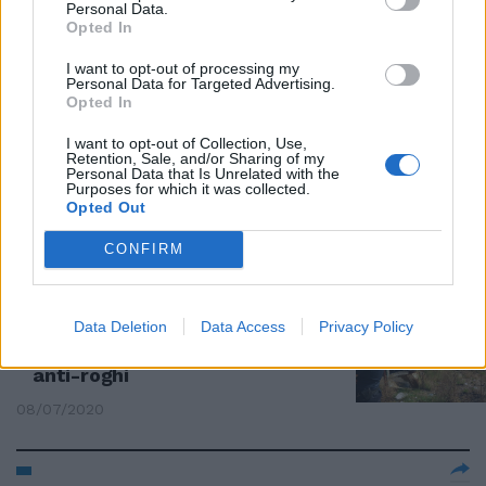
Personal Data.
Castel Romano. Manca solo lo
Opted In
sgombero
16/07/2020
I want to opt-out of processing my
Personal Data for Targeted Advertising.
Opted In
I want to opt-out of Collection, Use,
Retention, Sale, and/or Sharing of my
Ennesimo rogo tossico al campo
Personal Data that Is Unrelated with the
rom di via Candoni alla Magliana.
Purposes for which it was collected.
Residenti esasperati
Opted Out
08/07/2020
CONFIRM
IN ATTESA DELLO SGOMBERO
Data Deletion
Data Access
Privacy Policy
Blitz al campo nomadi di Castel
Romano, arrivano le barriere
anti-roghi
08/07/2020