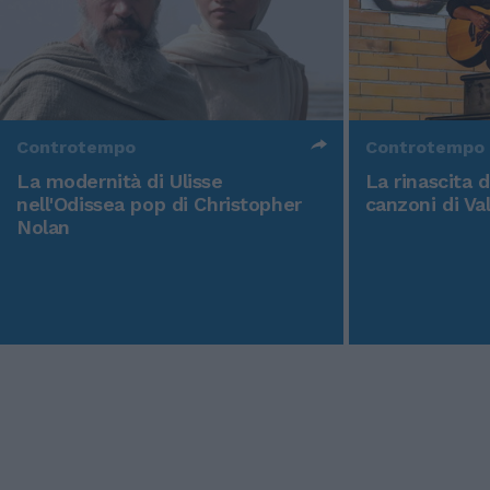
Controtempo
Controtempo
La modernità di Ulisse
La rinascita 
nell'Odissea pop di Christopher
canzoni di Va
Nolan