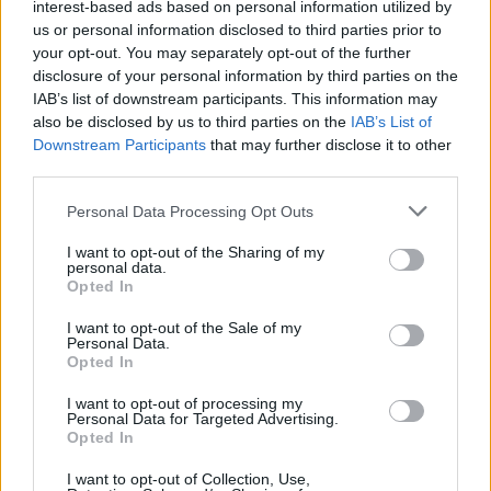
interest-based ads based on personal information utilized by
18/01/2009
us or personal information disclosed to third parties prior to
your opt-out. You may separately opt-out of the further
disclosure of your personal information by third parties on the
IAB’s list of downstream participants. This information may
Baptista travolge la Samp di
also be disclosed by us to third parties on the
IAB’s List of
Cassano
Downstream Participants
that may further disclose it to other
third parties.
18/01/2009
Personal Data Processing Opt Outs
I want to opt-out of the Sharing of my
personal data.
"Il quarto posto dipende dalla
Opted In
Roma"
I want to opt-out of the Sale of my
18/01/2009
Personal Data.
Opted In
I want to opt-out of processing my
Personal Data for Targeted Advertising.
Roma, notte da brividi
Opted In
10/01/2009
I want to opt-out of Collection, Use,