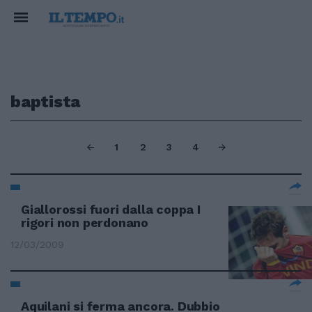
baptista
1
2
3
4
Giallorossi fuori dalla coppa I
rigori non perdonano
12/03/2009
Aquilani si ferma ancora. Dubbio