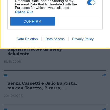
Retention, Sale, and/or Sharing of my
Personal Data that Is Unrelated with the
Purposes for which it was collected.
Opted Out
Baptista: «Il derby ha cambiato
la mia vita»
CONFIRM
25/11/2008
Data Deletion
Data Access
Privacy Policy
Baptista risolve un derby
deludente
16/11/2008
Senza Cassetti e Julio Baptista,
ma con Tonetto, Pizarro, ...
20/10/2008