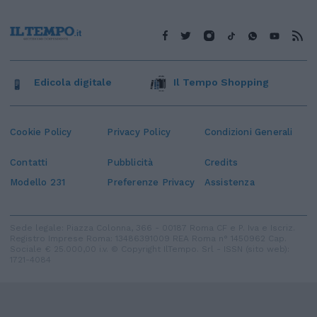
Edicola digitale
Il Tempo Shopping
Cookie Policy
Privacy Policy
Condizioni Generali
Contatti
Pubblicità
Credits
Modello 231
Preferenze Privacy
Assistenza
Sede legale: Piazza Colonna, 366 - 00187 Roma CF e P. Iva e Iscriz.
Registro Imprese Roma: 13486391009 REA Roma n° 1450962 Cap.
Sociale € 25.000,00 i.v. © Copyright IlTempo. Srl - ISSN (sito web):
1721-4084
TORNA SU