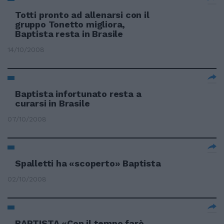
Totti pronto ad allenarsi con il
gruppo Tonetto migliora,
Baptista resta in Brasile
14/10/2008
Baptista infortunato resta a
curarsi in Brasile
07/10/2008
Spalletti ha «scoperto» Baptista
02/10/2008
BAPTISTA «Con il tempo farò