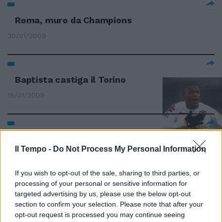
Roma, muro da Champions
30/01/2009
Baptista castiga il Torino
18/01/2009
L'Inter affonda a Bergamo,
Napoli ko con il Chievo
Il Tempo -
Do Not Process My Personal Information
18/01/2009
If you wish to opt-out of the sale, sharing to third parties, or
processing of your personal or sensitive information for
targeted advertising by us, please use the below opt-out
section to confirm your selection. Please note that after your
Gol capolavoro di Baptista La
opt-out request is processed you may continue seeing
Roma vince a Torino