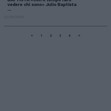
vedere chi sono» Julio Baptista
...
22/09/2008
1
2
3
4