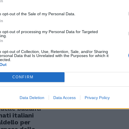
In
o opt-out of the Sale of my Personal Data.
In
to opt-out of processing my Personal Data for Targeted
ing.
In
o opt-out of Collection, Use, Retention, Sale, and/or Sharing
ersonal Data that Is Unrelated with the Purposes for which it
oni I nuovi
lected.
Out
la badanti
CONFIRM
Data Deletion
Data Access
Privacy Policy
A' RIGIDA
delle badanti
ati italiani
ldello per