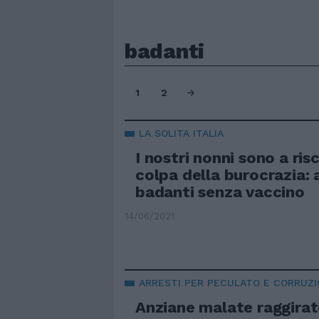
badanti
1
2
LA SOLITA ITALIA
I nostri nonni sono a ris
colpa della burocrazia: 
badanti senza vaccino
14/06/2021
ARRESTI PER PECULATO E CORRUZ
Anziane malate raggirat