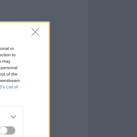
sonal or
ection to
ou may
 personal
out of the
 downstream
B’s List of