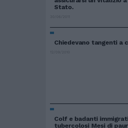
assicurarsi un vitalizio 
Stato.
30/06/2011
Chiedevano tangenti a c
12/09/2010
Colf e badanti immigrati
tubercolosi Mesi di paura