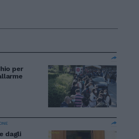
chio per
allarme
IONE
e dagli