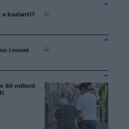
f e badanti?
no i nonni
o 60 milioni
ti