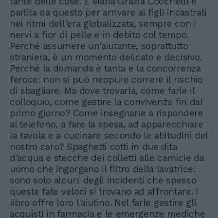
tante belle cose. E Maria Grazia Cocchetti è
partita da questo per arrivare ai figli incastrati
nei ritmi dell'era globalizzata, sempre con i
nervi a fior di pelle e in debito col tempo.
Perché assumere un'aiutante, soprattutto
straniera, è un momento delicato e decisivo.
Perché la domanda è tanta e la concorrenza
feroce: non si può neppure correre il rischio
di sbagliare. Ma dove trovarla, come farle il
colloquio, come gestire la convivenza fin dal
primo giorno? Come insegnarle a rispondere
al telefono, a fare la spesa, ad apparecchiare
la tavola e a cucinare secondo le abitudini del
nostro caro? Spaghetti cotti in due dita
d'acqua e stecche dei colletti alle camicie da
uomo che ingorgano il filtro della lavatrice:
sono solo alcuni degli incidenti che spesso
queste fate veloci si trovano ad affrontare. I
libro offre loro l'aiutino. Nel farle gestire gli
acquisti in farmacia e le emergenze mediche