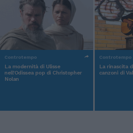
Controtempo
Controtempo
La modernità di Ulisse
La rinascita 
nell'Odissea pop di Christopher
canzoni di Va
Nolan