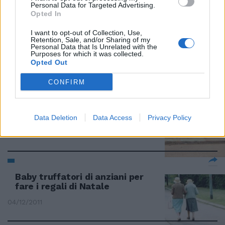
Personal Data for Targeted Advertising.
Opted In
I want to opt-out of Collection, Use,
Addio alla pensione baby.
Retention, Sale, and/or Sharing of my
Sistema contributivo per tutti
Personal Data that Is Unrelated with the
Purposes for which it was collected.
11/12/2011
Opted Out
CONFIRM
Presa la baby gang del
cavalcavia
Data Deletion
Data Access
Privacy Policy
11/12/2011
Baby truffatori di anziani per
fare i regali di Natale
04/12/2011