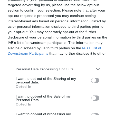
targeted advertising by us, please use the below opt-out
section to confirm your selection. Please note that after your
opt-out request is processed you may continue seeing
interest-based ads based on personal information utilized by
Sono stati denunciati dagli
agenti del Commissariato Villa
us or personal information disclosed to third parties prior to
Glori, diretto dal Giuseppe
your opt-out. You may separately opt-out of the further
Rubino, due «baby truffatori».
disclosure of your personal information by third parties on the
IAB’s list of downstream participants. This information may
26/02/2012
also be disclosed by us to third parties on the
IAB’s List of
Downstream Participants
that may further disclose it to other
third parties.
In caserma altri due baby bulli
Personal Data Processing Opt Outs
29/01/2012
I want to opt-out of the Sharing of my
personal data.
Opted In
I want to opt-out of the Sale of my
Curti e Strakosha a Trigoria altri
Personal Data.
due «baby»
Opted In
18/12/2011
I want to opt-out of processing my