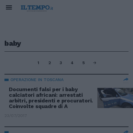
baby
1
2
3
4
5
OPERAZIONE IN TOSCANA
Documenti falsi per i baby
calciatori africani: arrestati
arbitri, presidenti e procuratori.
Coinvolte squadre di A
23/07/2017