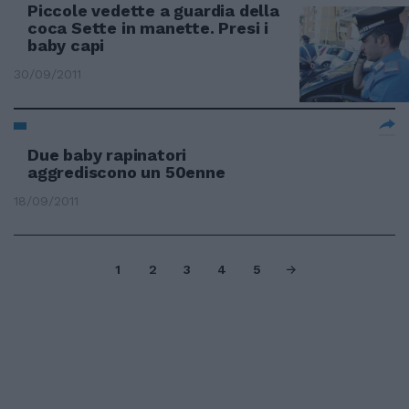
Piccole vedette a guardia della
coca Sette in manette. Presi i
baby capi
30/09/2011
Due baby rapinatori
aggrediscono un 50enne
18/09/2011
1
2
3
4
5