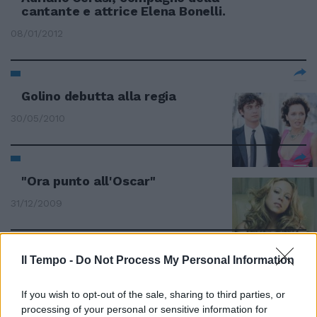
cantante e attrice Elena Bonelli.
08/01/2012
Golino debutta alla regia
30/05/2010
"Ora punto all'Oscar"
31/12/2009
Il Tempo -
Do Not Process My Personal Information
Isa Bellini, cantante attrice
doppiatrice...
If you wish to opt-out of the sale, sharing to third parties, or
20/09/2009
processing of your personal or sensitive information for