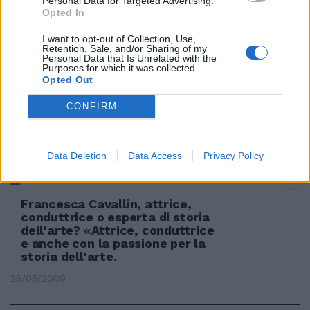
Personal Data for Targeted Advertising.
Rocco Siffredi contro il porno
Opted In
"piratato"
I want to opt-out of Collection, Use,
28/06/2009
Retention, Sale, and/or Sharing of my
Personal Data that Is Unrelated with the
Purposes for which it was collected.
Opted Out
Pieraccioni perde la testa per la
CONFIRM
struggente Marilyn
07/06/2009
Data Deletion
Data Access
Privacy Policy
Francesca Cavallin, attrice,
conduttrice o esperta di storia
dell'arte? «Attrice, conduttrice
e anche con la passione per la
storia dell'arte.
25/05/2009