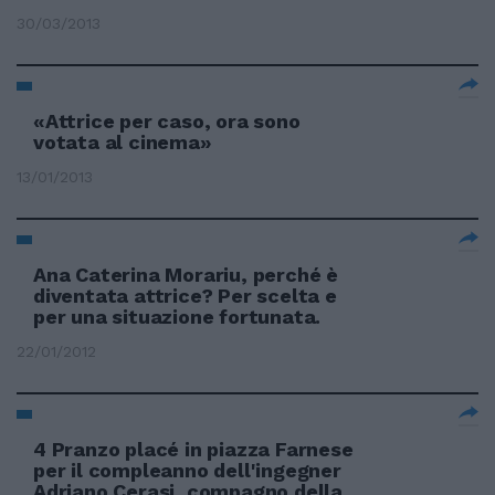
30/03/2013
«Attrice per caso, ora sono
votata al cinema»
13/01/2013
Ana Caterina Morariu, perché è
diventata attrice? Per scelta e
per una situazione fortunata.
22/01/2012
4 Pranzo placé in piazza Farnese
per il compleanno dell'ingegner
Adriano Cerasi, compagno della