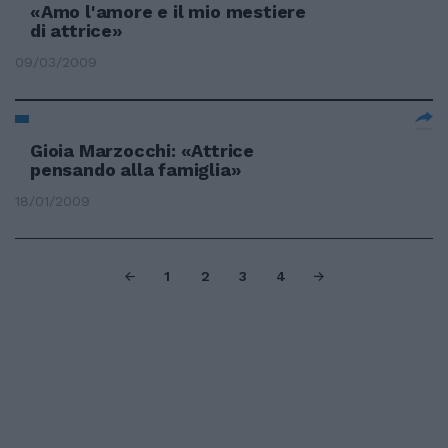
«Amo l'amore e il mio mestiere
di attrice»
09/03/2009
Gioia Marzocchi: «Attrice
pensando alla famiglia»
18/01/2009
1
2
3
4