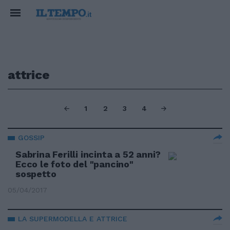
attrice
1
2
3
4
GOSSIP
Sabrina Ferilli incinta a 52 anni?
Ecco le foto del "pancino"
sospetto
05/04/2017
LA SUPERMODELLA E ATTRICE