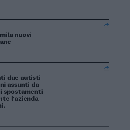
mila nuovi
iane
i due autisti
rni assunti da
li spostamenti
nte l'azienda
i.