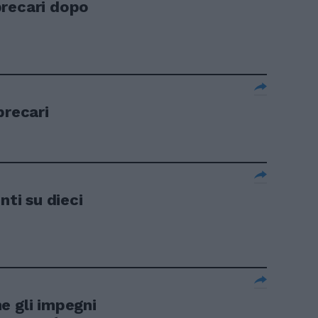
precari dopo
precari
i su dieci
e gli impegni