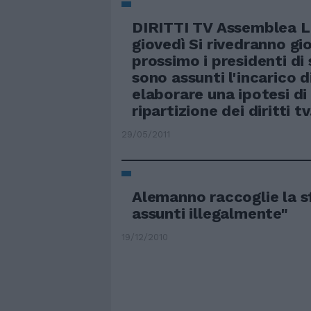
DIRITTI TV Assemblea Le
giovedì Si rivedranno gi
prossimo i presidenti di 
sono assunti l'incarico d
elaborare una ipotesi di
ripartizione dei diritti tv
29/05/2011
Alemanno raccoglie la sf
assunti illegalmente"
19/12/2010