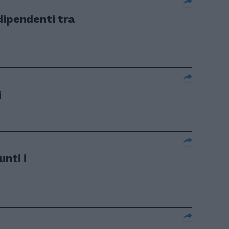
dipendenti tra
i
unti i