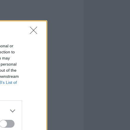
sonal or
ection to
ou may
 personal
out of the
 downstream
B’s List of