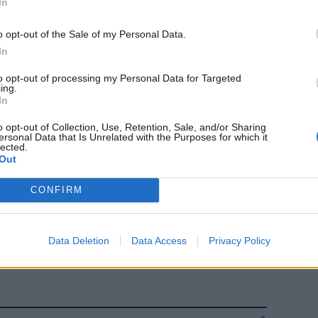
In
o opt-out of the Sale of my Personal Data.
In
to opt-out of processing my Personal Data for Targeted
ing.
In
o opt-out of Collection, Use, Retention, Sale, and/or Sharing
notte
ersonal Data that Is Unrelated with the Purposes for which it
lected.
 Comune
Out
CONFIRM
i immigrati
Data Deletion
Data Access
Privacy Policy
lle aziende