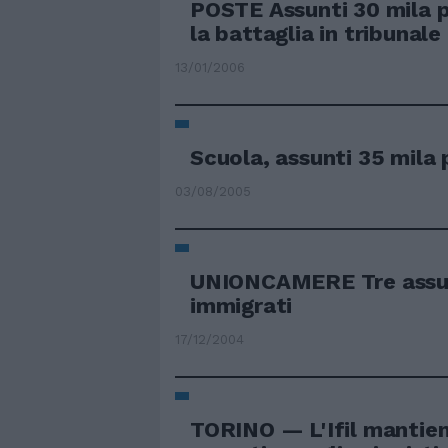
POSTE Assunti 30 mila 
la battaglia in tribunale
13/01/2006
Scuola, assunti 35 mila 
03/08/2005
UNIONCAMERE Tre assunt
immigrati
17/12/2004
TORINO — L'Ifil mantien