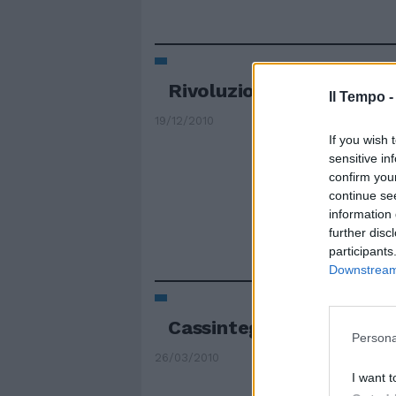
Rivoluzione aziendale
Il Tempo 
19/12/2010
If you wish 
sensitive in
confirm you
continue se
information 
further disc
participants
Downstream 
Cassintegrati assunti in
Persona
26/03/2010
I want t