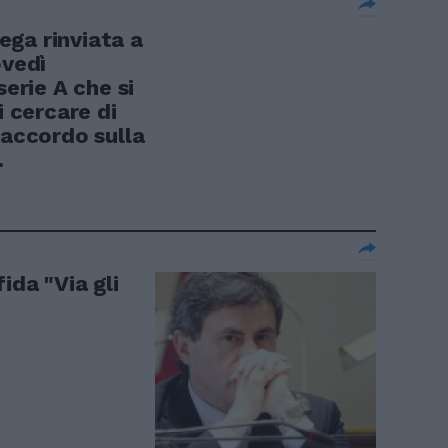
ga rinviata a
ovedì
serie A che si
i cercare di
 accordo sulla
.
ida "Via gli