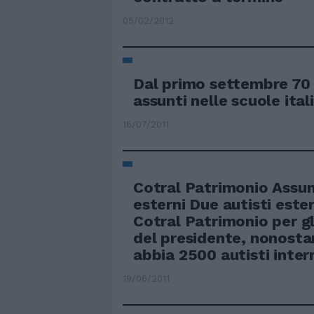
05/02/2012
Dal primo settembre 70 
assunti nelle scuole ital
16/07/2011
Cotral Patrimonio Assunt
esterni Due autisti este
Cotral Patrimonio per g
del presidente, nonosta
abbia 2500 autisti intern
19/06/2011