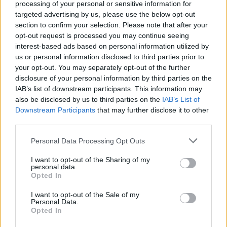
processing of your personal or sensitive information for
06/09/2009
targeted advertising by us, please use the below opt-out
section to confirm your selection. Please note that after your
opt-out request is processed you may continue seeing
interest-based ads based on personal information utilized by
Senza Andrew ambizioni ridotte
us or personal information disclosed to third parties prior to
all'osso
your opt-out. You may separately opt-out of the further
16/08/2009
disclosure of your personal information by third parties on the
IAB’s list of downstream participants. This information may
also be disclosed by us to third parties on the
IAB’s List of
Downstream Participants
that may further disclose it to other
Andrew Howe «In pedana a
third parties.
Berlino»
Personal Data Processing Opt Outs
10/07/2009
I want to opt-out of the Sharing of my
personal data.
Opted In
L'ASSASSINIO DI JESSE JAMES,
I want to opt-out of the Sale of my
di Andrew Dominik, con Brad ...
Personal Data.
Opted In
18/12/2007