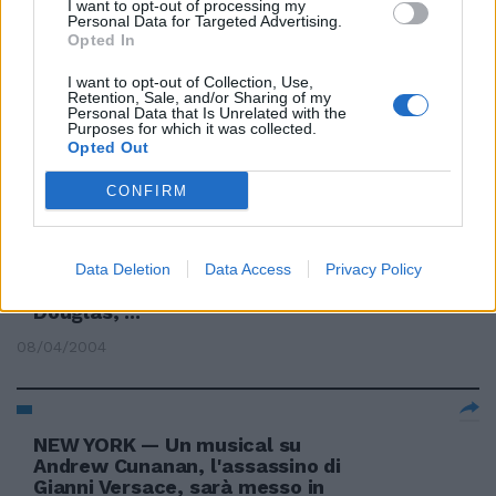
I want to opt-out of processing my
Personal Data for Targeted Advertising.
Opted In
Andrew Howe è nato a Los
I want to opt-out of Collection, Use,
Angeles il 12 maggio 1985, è alto
Retention, Sale, and/or Sharing of my
1 metro e 83 e pesa 71 chili.
Personal Data that Is Unrelated with the
Purposes for which it was collected.
Opted Out
01/01/2007
CONFIRM
di GIAN LUIGI RONDI
MATRIMONIO IMPOSSIBILE, di
Data Deletion
Data Access
Privacy Policy
Andrew Fleming, con Michael
Douglas, ...
08/04/2004
NEW YORK — Un musical su
Andrew Cunanan, l'assassino di
Gianni Versace, sarà messo in