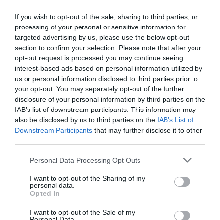
Rabbia e dolore per Alessio
If you wish to opt-out of the sale, sharing to third parties, or
23/01/2011
processing of your personal or sensitive information for
targeted advertising by us, please use the below opt-out
section to confirm your selection. Please note that after your
opt-out request is processed you may continue seeing
THE TOURIST, di Florian Henckel
interest-based ads based on personal information utilized by
von Donnersmarck, con Johnny
Depp, Angelina Jolie, Christian
us or personal information disclosed to third parties prior to
De Sica, Timothy Dalton, Neri
your opt-out. You may separately opt-out of the further
Marcorè, Alessio Boni, Raoul
disclosure of your personal information by third parties on the
Bova, Stati Uniti - Francia, 2010.
IAB’s list of downstream participants. This information may
Un film americano diretto da un
also be disclosed by us to third parties on the
IAB’s List of
regista tedesco, ambientato a
Downstream Participants
that may further disclose it to other
third parties.
19/12/2010
Personal Data Processing Opt Outs
I want to opt-out of the Sharing of my
Un barista e la figlia di 25 anni
personal data.
uccisi da un ventiduenne
Opted In
drogato
I want to opt-out of the Sale of my
05/12/2010
Personal Data.