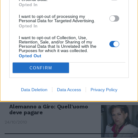
Opted In
I want to opt-out of processing my
Personal Data for Targeted Advertising.
Rabbia e cori per Alessio in
Opted In
galera
I want to opt-out of Collection, Use,
Retention, Sale, and/or Sharing of my
24/10/2010
Personal Data that Is Unrelated with the
Purposes for which it was collected.
Opted Out
CONFIRM
Alessio ha paura dei detenuti
24/10/2010
Data Deletion
Data Access
Privacy Policy
Alemanno a Giro: Quell'uomo
deve pagare
24/10/2010