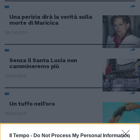
Una perizia dirà la verità sulla
morte di Maricica
26/06/2011
Senza il Santa Lucia non
cammineremo più
31/03/2011
Un tuffo nell’oro
13/03/2011
Il Tempo -
Do Not Process My Personal Information