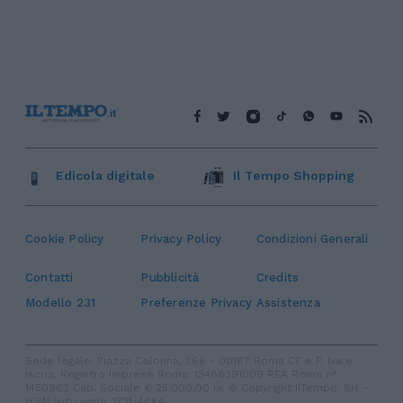
Edicola digitale
Il Tempo Shopping
Cookie Policy
Privacy Policy
Condizioni Generali
Contatti
Pubblicità
Credits
Modello 231
Preferenze Privacy
Assistenza
Sede legale: Piazza Colonna, 366 - 00187 Roma CF e P. Iva e
Iscriz. Registro Imprese Roma: 13486391009 REA Roma n°
1450962 Cap. Sociale € 25.000,00 i.v. © Copyright IlTempo. Srl -
ISSN (sito web): 1721-4084