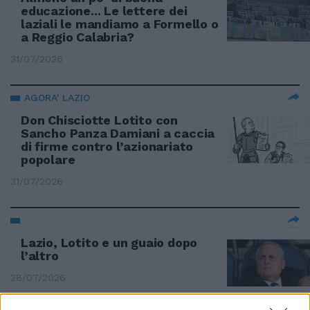
educazione... Le lettere dei
laziali le mandiamo a Formello o
a Reggio Calabria?
31/07/2026
AGORA' LAZIO
Don Chisciotte Lotito con
Sancho Panza Damiani a caccia
di firme contro l’azionariato
popolare
31/07/2026
Lazio, Lotito e un guaio dopo
l’altro
28/07/2026