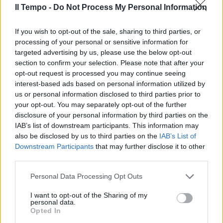
AGORA' LAZIO
Il Tempo -
Do Not Process My Personal Information
Abbonamenti flop. Lazio sempre
più sola
If you wish to opt-out of the sale, sharing to third parties, or
processing of your personal or sensitive information for
18/07/2026
targeted advertising by us, please use the below opt-out
section to confirm your selection. Please note that after your
opt-out request is processed you may continue seeing
TERZA PUNTATA
interest-based ads based on personal information utilized by
Lazio, altro che aumento di
us or personal information disclosed to third parties prior to
capitale. I conti non tornano
your opt-out. You may separately opt-out of the further
disclosure of your personal information by third parties on the
18/07/2026
IAB’s list of downstream participants. This information may
also be disclosed by us to third parties on the
IAB’s List of
AGORA' LAZIO
Downstream Participants
that may further disclose it to other
third parties.
Lazio, quei conti di Lotito che
non tornano
Personal Data Processing Opt Outs
16/07/2026
I want to opt-out of the Sharing of my
personal data.
Opted In
AGORA' LAZIO