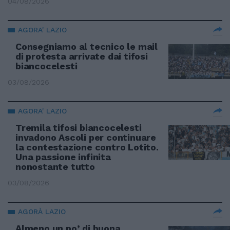
04/08/2026
AGORA' LAZIO
Consegniamo al tecnico le mail
di protesta arrivate dai tifosi
biancocelesti
03/08/2026
AGORA' LAZIO
Tremila tifosi biancocelesti
invadono Ascoli per continuare
la contestazione contro Lotito.
Una passione infinita
nonostante tutto
03/08/2026
AGORÀ LAZIO
Almeno un po’ di buona