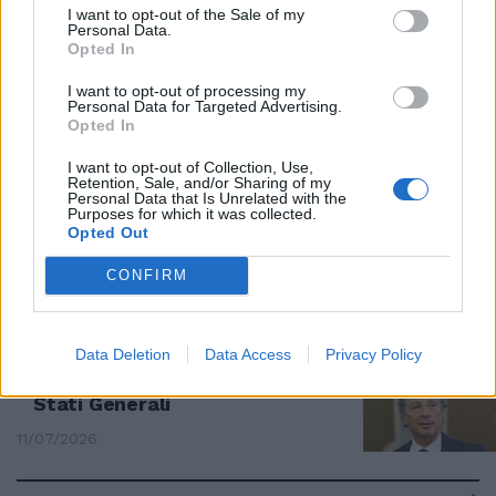
Lazio, nessuna congiura. Più
I want to opt-out of the Sale of my
Personal Data.
facile inventare complottismi
Opted In
che dare risposte
15/07/2026
I want to opt-out of processing my
Personal Data for Targeted Advertising.
Opted In
IL GIORNO DOPO GLI STATI GENERALI
I want to opt-out of Collection, Use,
Retention, Sale, and/or Sharing of my
I laziali non mollano. Intervista a
Personal Data that Is Unrelated with the
Spicciariello e Ciapparoni: "Il
Purposes for which it was collected.
boicottaggio continua, club
Opted Out
appetibile"
CONFIRM
13/07/2026
AGORA' LAZIO
Data Deletion
Data Access
Privacy Policy
Lazio, sgarbo Gattuso. Oggi gli
Stati Generali
11/07/2026