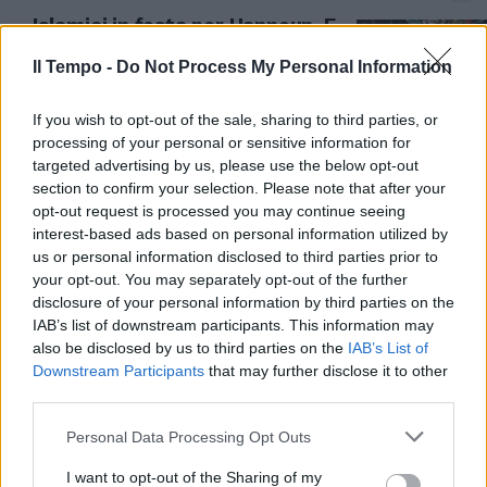
Islamici in festa per Hannoun. E
ora vogliono liberare pure i
condannati per terrorismo
Il Tempo -
Do Not Process My Personal Information
11/04/2026
If you wish to opt-out of the sale, sharing to third parties, or
processing of your personal or sensitive information for
TERRORISMO
targeted advertising by us, please use the below opt-out
section to confirm your selection. Please note that after your
Pasqua sotto minaccia Isis:
opt-out request is processed you may continue seeing
"Bruciate chiese e sinagoghe".
interest-based ads based on personal information utilized by
Gli obiettivi
us or personal information disclosed to third parties prior to
04/04/2026
your opt-out. You may separately opt-out of the further
disclosure of your personal information by third parties on the
IAB’s list of downstream participants. This information may
PROCEDIMENTO
also be disclosed by us to third parties on the
IAB’s List of
Arrestata a Parigi
Downstream Participants
that may further disclose it to other
l'eurodeputata ProPal: bufera
third parties.
per il post choc che glorificava il
terrorista
Personal Data Processing Opt Outs
02/04/2026
I want to opt-out of the Sharing of my