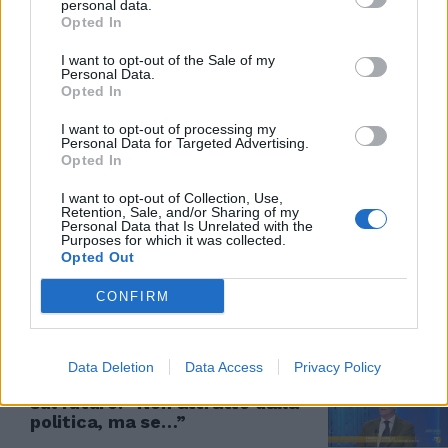
personal data.
Opted In
A PERUGIA
I want to opt-out of the Sale of my
#Terrorismo, progettava strage
Personal Data.
in una scuola. Scatta il blitz...
Opted In
30/03/2026
I want to opt-out of processing my
Personal Data for Targeted Advertising.
Opted In
L'INTERVISTA
I want to opt-out of Collection, Use,
Terrorismo, Gasparri: «Chi oggi
Retention, Sale, and/or Sharing of my
minimizza è la stessa sinistra
Personal Data that Is Unrelated with the
Purposes for which it was collected.
che andava a trovare Cospito in
Opted Out
carcere»
22/03/2026
CONFIRM
FRANCO GABRIELLI
Data Deletion
Data Access
Privacy Policy
Gabrielli prova a fare lo gnorri
sul futuro: “Non attratto dalla
politica, ma se…”