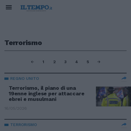
Terrorismo
1
2
3
4
5
REGNO UNITO
Terrorismo, il piano di una
19enne inglese per attaccare
ebrei e musulmani
16/05/2026
TERRORISMO