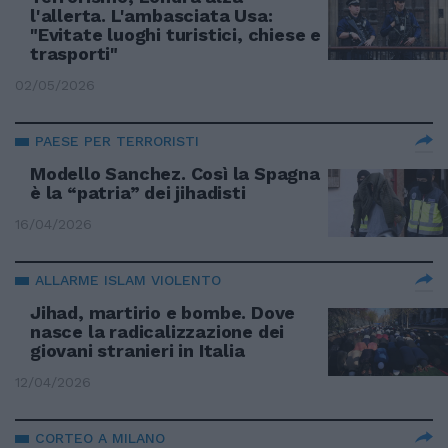
l'allerta. L'ambasciata Usa:
"Evitate luoghi turistici, chiese e
trasporti"
02/05/2026
PAESE PER TERRORISTI
Modello Sanchez. Così la Spagna
è la “patria” dei jihadisti
16/04/2026
ALLARME ISLAM VIOLENTO
Jihad, martirio e bombe. Dove
nasce la radicalizzazione dei
giovani stranieri in Italia
12/04/2026
CORTEO A MILANO