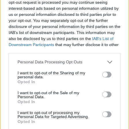
opt-out request is processed you may continue seeing
12/11/2017
interest-based ads based on personal information utilized by
us or personal information disclosed to third parties prior to
your opt-out. You may separately opt-out of the further
disclosure of your personal information by third parties on the
5Bombe carta, lancio di sassi
IAB’s list of downstream participants. This information may
contro i poliziotti e
also be disclosed by us to third parties on the
IAB’s List of
rovesciamento di cassonetti in
Downstream Participants
that may further disclose it to other
strada.
third parties.
18/12/2011
Personal Data Processing Opt Outs
I want to opt-out of the Sharing of my
personal data.
Sassi dal cavalcavia, 12 minori
Opted In
denunciati a Roma
I want to opt-out of the Sale of my
04/12/2011
Personal Data.
Opted In
I want to opt-out of processing my
Personal Data for Targeted Advertising.
LUNGOTEVERE DEI VALLATI
Opted In
Sassi contro auto in sosta