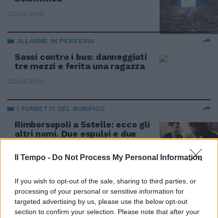
22/04/2018
ALLARME IN PERIFERIA
Sassi contro i bus: danneggiati
tre mezzi e ferita una ragazza
22/04/2018
I FURBETTI DEL BONIFICO
Rimborsopoli a 5stelle: ecco gli
altri nomi. Due espulsi e due
"ammoniti"
Il Tempo -
Do Not Process My Personal Information
18/02/2018
If you wish to opt-out of the sale, sharing to third parties, or
TORNA L'INCUBO
processing of your personal or sensitive information for
Sassi sulle auto, dal 1986 nove
targeted advertising by us, please use the below opt-out
episodi mortali
section to confirm your selection. Please note that after your