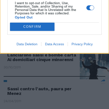
Arrestato sul fatto 1I carabinieri
I want to opt-out of Collection, Use,
Retention, Sale, and/or Sharing of my
hanno arresto un pregiudicato
Personal Data that Is Unrelated with the
catanese di 40 anni,
Purposes for which it was collected.
responsabile di danneggiamento
Opted Out
aggravato e detenzione e porto
abusivo di armi.
CONFIRM
27/11/2011
Data Deletion
Data Access
Privacy Policy
Lanciarono sassi e bombe carta
Ai domiciliari cinque minorenni
30/10/2011
Sassi contro l'auto, paura per
Menez
24/04/2011