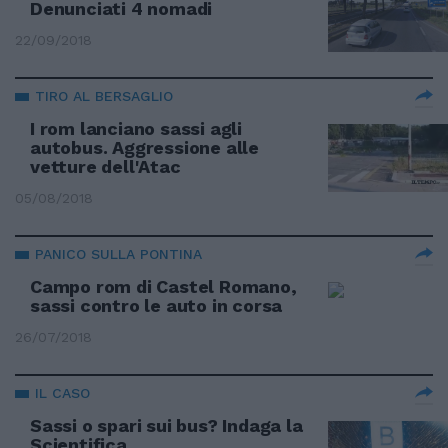
Denunciati 4 nomadi
22/09/2018
TIRO AL BERSAGLIO
I rom lanciano sassi agli
autobus. Aggressione alle
vetture dell'Atac
05/08/2018
PANICO SULLA PONTINA
Campo rom di Castel Romano,
sassi contro le auto in corsa
26/07/2018
IL CASO
Sassi o spari sui bus? Indaga la
Scientifica