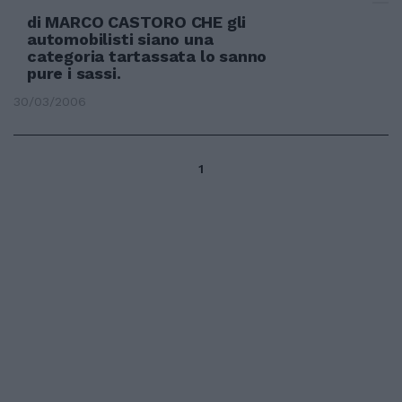
di MARCO CASTORO CHE gli
automobilisti siano una
categoria tartassata lo sanno
pure i sassi.
30/03/2006
1