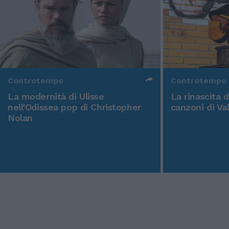
Controtempo
Controtempo
La modernità di Ulisse
La rinascita 
nell'Odissea pop di Christopher
canzoni di Va
Nolan