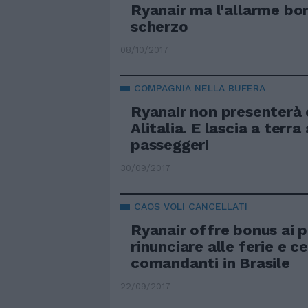
Ryanair ma l'allarme b
scherzo
08/10/2017
COMPAGNIA NELLA BUFERA
Ryanair non presenterà 
Alitalia. E lascia a terra
passeggeri
30/09/2017
CAOS VOLI CANCELLATI
Ryanair offre bonus ai p
rinunciare alle ferie e c
comandanti in Brasile
22/09/2017