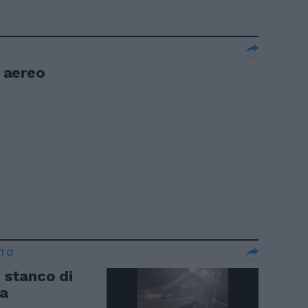
n aereo
ATO
: stanco di
la