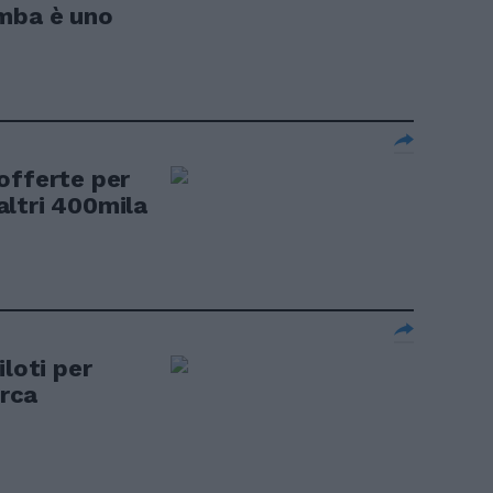
omba è uno
offerte per
 altri 400mila
iloti per
erca