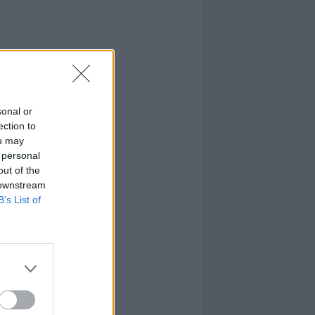
sonal or
ection to
ou may
 personal
out of the
 downstream
B’s List of