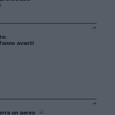
i
te:
 fanno avanti
erra un aereo