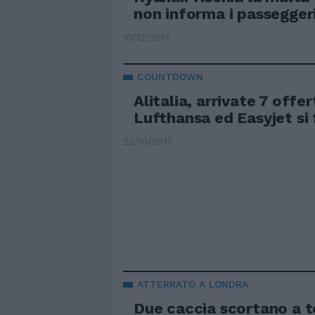
non informa i passegger
10/12/2017
COUNTDOWN
Alitalia, arrivate 7 offer
Lufthansa ed Easyjet si
22/10/2017
ATTERRATO A LONDRA
Due caccia scortano a t