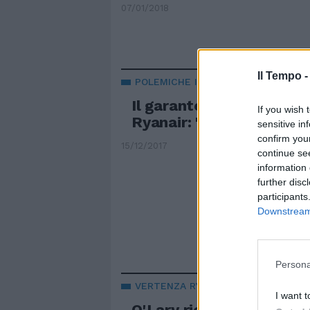
07/01/2018
Il Tempo 
POLEMICHE IN ARIA
Il garante degli scioperi
If you wish 
Ryanair: "Mentalità pad
sensitive in
confirm you
15/12/2017
continue se
information 
further disc
participants
Downstream 
Persona
VERTENZA RYANAIR
I want t
O'Lary riconosce i sinda