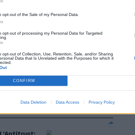
In
o opt-out of the Sale of my Personal Data.
In
to opt-out of processing my Personal Data for Targeted
ing.
In
aliani: se
aumenti
o opt-out of Collection, Use, Retention, Sale, and/or Sharing
ersonal Data that Is Unrelated with the Purposes for which it
lected.
Out
CONFIRM
ei, dopo
na
Data Deletion
Data Access
Privacy Policy
L'Antitrust: